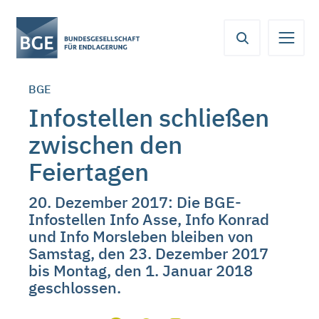
Von
Inhaltsbereich
Navigation
Metamenü
Servicemenü
hier
aus
koennen
BGE
Sie
direkt
Infostellen schließen
zu
zwischen den
folgenden
Bereichen
Feiertagen
springen:
20. Dezember 2017: Die BGE-
Infostellen Info Asse, Info Konrad
und Info Morsleben bleiben von
Samstag, den 23. Dezember 2017
bis Montag, den 1. Januar 2018
geschlossen.