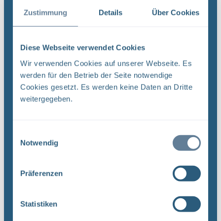
Ab dem 2. Januar 2018 öffnen die Infostellen
Zustimmung
Details
Über Cookies
wieder zu den gewohnten Öffnungszeiten.
Die Kolleginnen und Kollegen der Infostellen
Diese Webseite verwendet Cookies
wünschen allen frohe Feiertage und einen guten
Wir verwenden Cookies auf unserer Webseite. Es
Start ins neue Jahr!
werden für den Betrieb der Seite notwendige
Cookies gesetzt. Es werden keine Daten an Dritte
weitergegeben.
Links zum Thema
Einwilligungsauswahl
Notwendig
Infostelle Asse
Infostelle Konrad
Infostelle Morsleben
Präferenzen
Alle Meldungen und Pressemitteilungen
der BGE im Überblick
Statistiken