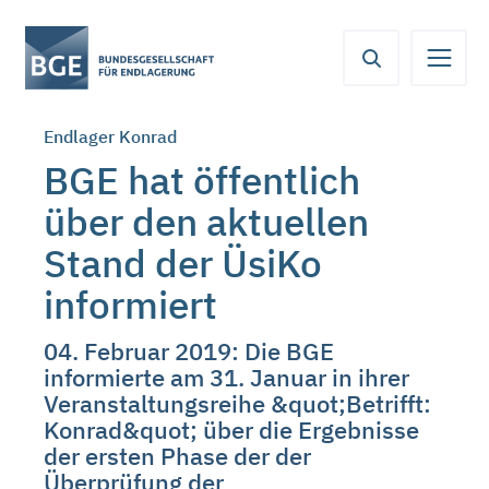
Von
Inhaltsbereich
Navigation
Metamenü
Servicemenü
hier
aus
koennen
Endlager Konrad
Sie
direkt
BGE hat öffentlich
zu
über den aktuellen
folgenden
Bereichen
Stand der ÜsiKo
springen:
informiert
04. Februar 2019: Die BGE
informierte am 31. Januar in ihrer
Veranstaltungsreihe &quot;Betrifft:
Konrad&quot; über die Ergebnisse
der ersten Phase der der
Überprüfung der