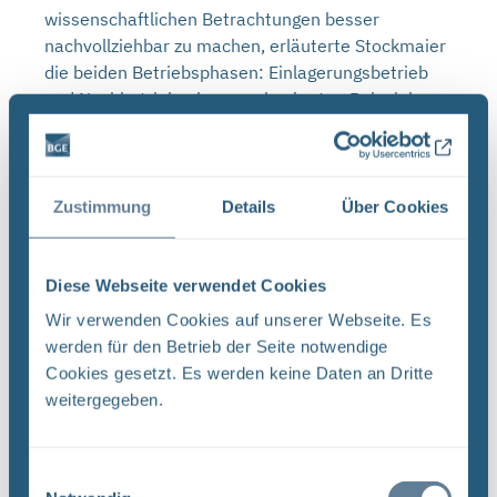
wissenschaftlichen Betrachtungen besser
nachvollziehbar zu machen, erläuterte Stockmaier
die beiden Betriebsphasen: Einlagerungsbetrieb
und Nachbetriebsphase an konkreten Beispielen.
Hierbei ging es um Punkte wie die sichere
Einhaltung von Grenzwerten oder
gebirgsmechanische Auswirkungen auf das
Endlager. In der Nachbetriebsphase, also der Zeit
Zustimmung
Details
Über Cookies
nach der Einlagerung, spielt vor allem die
Langzeitbetrachtung für die Sicherheit eine
gravierende Rolle.
Diese Webseite verwendet Cookies
Wir verwenden Cookies auf unserer Webseite. Es
Für die erste Phase der ÜsiKo waren insgesamt
werden für den Betrieb der Seite notwendige
sechs Unternehmen zu verschiedenen
Cookies gesetzt. Es werden keine Daten an Dritte
Fragestellungen beauftragt. Die vorgelegten
weitergegeben.
Gutachten wurden darüber hinaus von einem
vierköpfigen Review-Team geprüft. Hier wurde
geschaut, ob die Regeln für wissenschaftliches
Einwilligungsauswahl