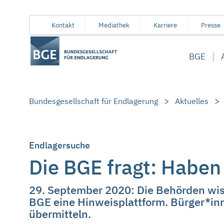
Von
Inhaltsbereich
Navigation
Metamenü
Servicemenü
Kontakt
Mediathek
Karriere
Presse
hier
aus
BGE
koennen
Sie
direkt
zu
Bundesgesellschaft für Endlagerung
Aktuelles
folgenden
Bereichen
springen:
Endlagersuche
Die BGE fragt: Haben
29. September 2020: Die Behörden wisse
BGE eine Hinweisplattform. Bürger*in
übermitteln.