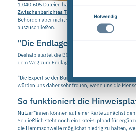
1.040.605 Dateien haben die BGE bis zum Datensti
Einwilligungsauswahl
Zwischenberichtes Teilgebiete, der am 28. Septe
Notwendig
Behörden aber nicht vorliegen? Könnte es sein, das
auszuschließen.
"Die Endlagersuche geht uns a
Deshalb startet die BGE eine
Hinweisplattform zur
dem Weg zum Endlager für hochradioaktive Abfälle
"Die Expertise der Bürger*innen ist ein wertvolles 
würden uns daher sehr freuen, wenn uns die Mensc
So funktioniert die Hinweispl
Nutzer*innen können auf einer Karte zunächst den P
Schließlich steht noch ein Datei-Upload für ergän
die Hemmschwelle möglichst niedrig zu halten, we