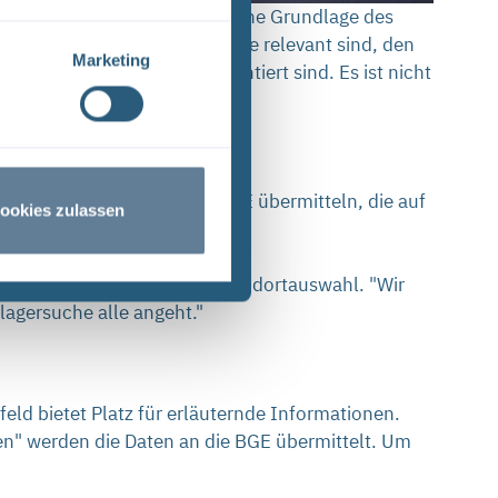
ht. Sie bilden eine wesentliche Grundlage des
ten, die für die Endlagersuche relevant sind, den
Marketing
öffentlicher Stelle dokumentiert sind. Es ist nicht
n Tag an Hinweise an die BGE übermitteln, die auf
ookies zulassen
Jörg Tietze, Bereichsleiter Standortauswahl. "Wir
lagersuche alle angeht."
eld bietet Platz für erläuternde Informationen.
en" werden die Daten an die BGE übermittelt. Um