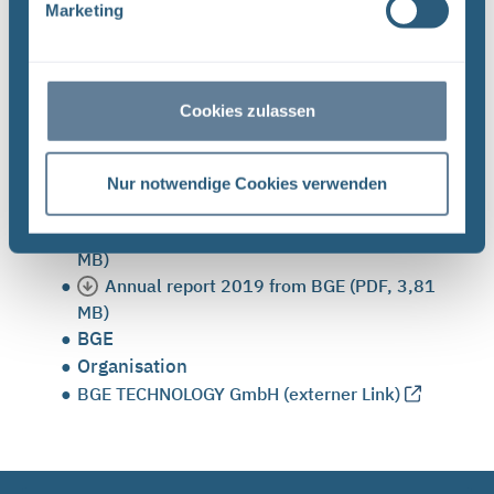
unter Tage, finden Sie in diesem Geschäftsbericht.
Marketing
Cookies zulassen
Links zum Thema
Geschäftsbericht der BGE 2019 (PDF, 4,16
Nur notwendige Cookies verwenden
MB, barrierefreie Version)
Geschäftsbericht der BGE 2019 (PDF, 6,72
MB)
Annual report 2019 from BGE (PDF, 3,81
MB)
BGE
Organisation
BGE TECHNOLOGY GmbH (externer Link)