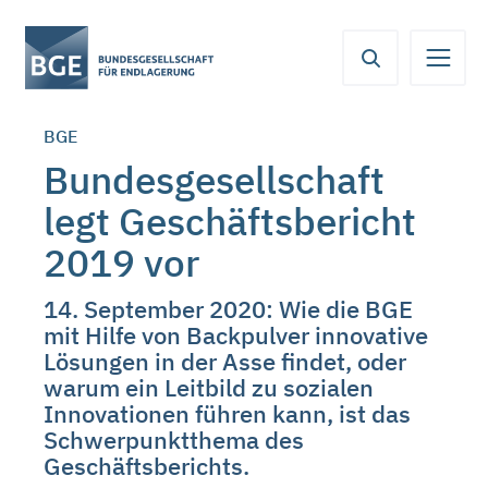
Von
Inhaltsbereich
Navigation
Metamenü
Servicemenü
hier
aus
koennen
BGE
Sie
direkt
Bundesgesellschaft
zu
legt Geschäftsbericht
folgenden
Bereichen
2019 vor
springen:
14. September 2020: Wie die BGE
mit Hilfe von Backpulver innovative
Lösungen in der Asse findet, oder
warum ein Leitbild zu sozialen
Innovationen führen kann, ist das
Schwerpunktthema des
Geschäftsberichts.