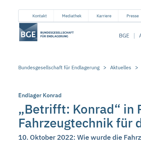
Von
Inhaltsbereich
Navigation
Metamenü
Servicemenü
Kontakt
Mediathek
Karriere
Presse
hier
aus
BGE
koennen
Sie
direkt
zu
Bundesgesellschaft für Endlagerung
Aktuelles
folgenden
Bereichen
springen:
Endlager Konrad
„Betrifft: Konrad“ in
Fahrzeugtechnik für 
10. Oktober 2022: Wie wurde die Fahrz