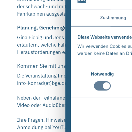
der schwach- und mittelradioaktiven Abfälle unter 
Fahrkabinen ausgestattet, die gegen radioaktive S
Zustimmung
Planung, Genehmigung und Bau von Endlagerf
Gina Fiebig und Jens Kuschkowitz sind bei der BGE
Diese Webseite verwende
erläutern, welche Fahrzeuge für das Endlager Kon
Wir verwenden Cookies auf
Herausforderungen es gibt, um ein wirklich sichere
werden keine Daten an Dri
Kommen Sie mit uns ins Gespräch – vor Ort oder
Einwilligungsauswahl
Notwendig
Die Veranstaltung findet in der Infostelle Konrad s
info-konrad(at)bge.de bis zum 11. Oktober notwen
Neben der Teilnahme vor Ort ist auch eine Online-
Video oder Audioübertragung sowie in einem Chat F
Ihre Fragen, Hinweise und Anmerkungen können Sie 
Anmeldung bei YouTube erforderlich.