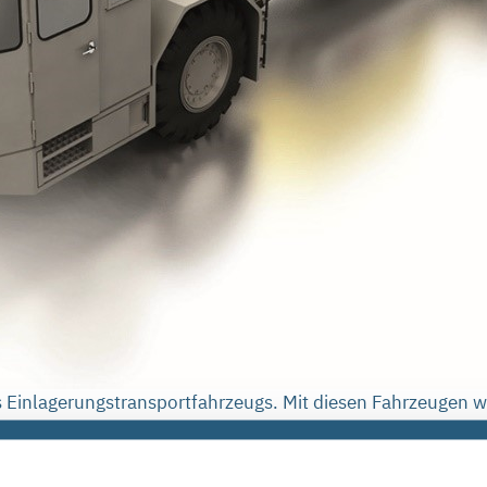
 Einlagerungstransportfahrzeugs. Mit diesen Fahrzeugen we
iert.</em></p>
Betrifft: Konrad“ präsentiert die BGE am 13. Oktober 2022
en Fahrzeugtechnik. An die Fahrzeuge werden besondere Anf