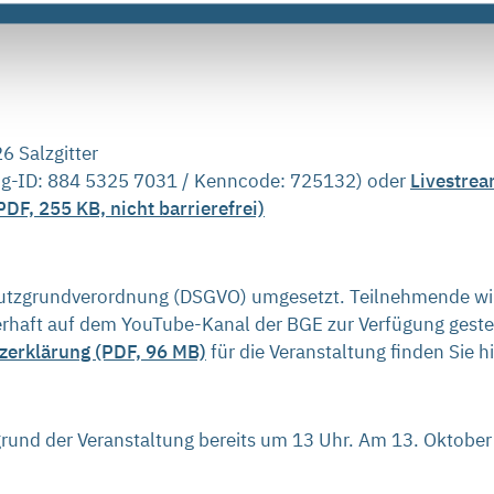
 während der Veranstaltung auch per E-Mail an
info-konrad(
6 Salzgitter
g-ID: 884 5325 7031 / Kenncode: 725132) oder
Livestrea
DF, 255 KB, nicht barrierefrei)
utzgrundverordnung (DSGVO) umgesetzt. Teilnehmende will
uerhaft auf dem YouTube-Kanal der BGE zur Verfügung gest
zerklärung (PDF, 96 MB)
für die Veranstaltung finden Sie hi
rund der Veranstaltung bereits um 13 Uhr. Am 13. Oktober ö