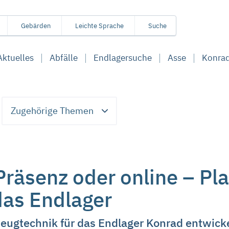
Gebärden
Leichte Sprache
Suche
Aktuelles
Abfälle
Endlagersuche
Asse
Konra
Zugehörige Themen
 Präsenz oder online – P
das Endlager
eugtechnik für das Endlager Konrad entwicke