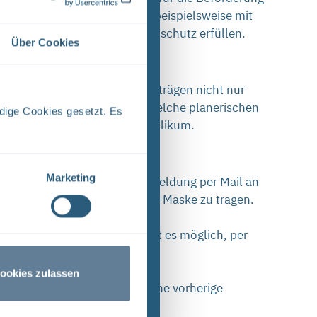
erden. So sind die Fahrzeuge beispielsweise mit
e Anforderungen an den Brandschutz erfüllen.
Über Cookies
ndig. Sie werden in ihren Vorträgen nicht nur
n. Sie werden auch zeigen, welche planerischen
dige Cookies gesetzt. Es
ich auf die Fragen aus dem Publikum.
Marketing
he Teilnahme eine vorherige Anmeldung per Mail an
eine medizinische oder FFP-2-Maske zu tragen.
Zoom zur Verfügung. Damit ist es möglich, per
ookies zulassen
Tube stellen. Hierfür ist eine vorherige