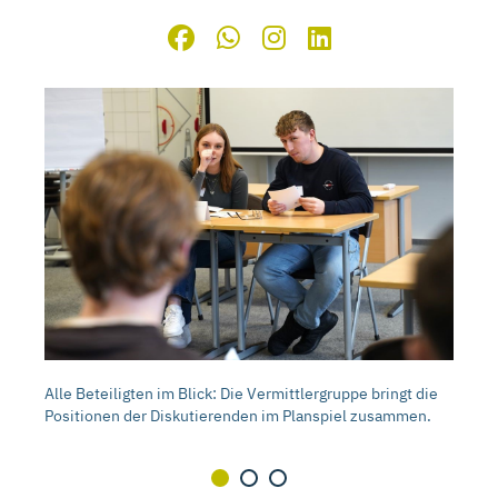
Wer kann die anderen von seinen Argumenten
Wohin mit dem Endlager? Beim Planspiel diskutierten
Alle Beteiligten im Blick: Die Vermittlergruppe bringt die
überzeugen? Bei der Suche nach dem Planspiel-Endlager
darüber Berufsschüler*innen in Gifhorn.
Positionen der Diskutierenden im Planspiel zusammen.
geht es zuweilen hoch her.