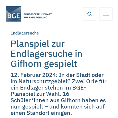
Von
Inhaltsbereich
Navigation
Metamenü
Servicemenü
hier
aus
koennen
Endlagersuche
Sie
direkt
Planspiel zur
zu
Endlagersuche in
folgenden
Bereichen
Gifhorn gespielt
springen:
12. Februar 2024: In der Stadt oder
im Naturschutzgebiet? Zwei Orte für
ein Endlager stehen im BGE-
Planspiel zur Wahl. 16
Schüler*innen aus Gifhorn haben es
nun gespielt – und konnten sich auf
einen Standort einigen.