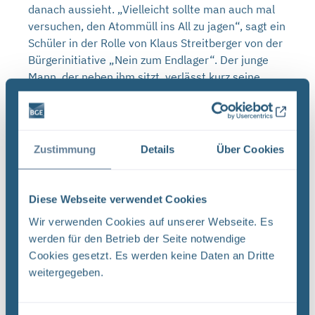
danach aussieht. „Vielleicht sollte man auch mal
versuchen, den Atommüll ins All zu jagen“, sagt ein
Schüler in der Rolle von Klaus Streitberger von der
Bürgerinitiative „Nein zum Endlager“. Der junge
Mann, der neben ihm sitzt, verlässt kurz seine
Rolle als Vertreterin des Nationalen
Begleitgremiums und schreibt das Schild
„Bürgerinitiative – Nein zum Endlager“ kurzerhand
um in „Bürgerinitiative – ins All damit“. Bei den
Zustimmung
Details
Über Cookies
Teilnehmer*innen löst das nicht mehr als ein
kurzes Lachen aus. Mal auf der Erde bleiben. Hier
geht es um handfeste Herausforderungen. Die
Diese Webseite verwendet Cookies
Naturschützerin sorgt sich um den seltenen und
Wir verwenden Cookies auf unserer Webseite. Es
vollkommen frei erfundenen Biberschwanzrötling,
werden für den Betrieb der Seite notwendige
der im Naturschutzgebiet beheimatet ist. Der
Cookies gesetzt. Es werden keine Daten an Dritte
Landrat fürchtet belastete Lebensmittel und somit
weitergegeben.
eine Gefahr für den Hauptwirtschaftszweig der
Region, die Landwirtschaft. Der Landwirt hingegen
wähnt sich schon mit einer großzügigen