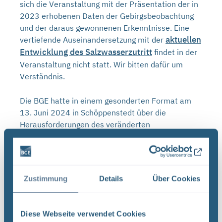
sich die Veranstaltung mit der Präsentation der in
2023 erhobenen Daten der Gebirgsbeobachtung
und der daraus gewonnenen Erkenntnisse. Eine
aktuellen
vertiefende Auseinandersetzung mit der
Entwicklung des Salzwasserzutritt
findet in der
Veranstaltung nicht statt. Wir bitten dafür um
Verständnis.
Die BGE hatte in einem gesonderten Format am
13. Juni 2024 in Schöppenstedt über die
Herausforderungen des veränderten
Salzwasserzutritts informiert und war mit
interessierten Bürger*innen ins Gespräch
gekommen.
Auf YouTube finden Sie die
Aufzeichnung der Veranstaltung (externer Link)
.
Zustimmung
Details
Über Cookies
eine Sonderseite
Die BGE hat darüber hinaus
eingerichtet
. Dort finden Sie fortlaufend aktuelle
Informationen.
Diese Webseite verwendet Cookies