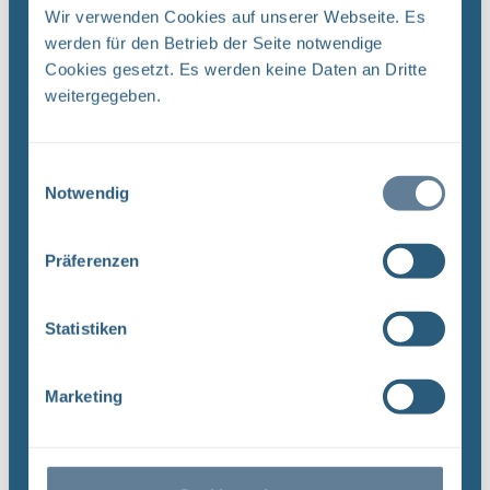
Rahmendaten der
Wir verwenden Cookies auf unserer Webseite. Es
werden für den Betrieb der Seite notwendige
Veranstaltung
Cookies gesetzt. Es werden keine Daten an Dritte
weitergegeben.
Datum: Donnerstag, 20. Juni 2024
Uhrzeit: 10:00 – 16:00 Uhr
Ort: Eulenspiegelhalle, Wallpforte 6A, 38170
Einwilligungsauswahl
Schöppenstedt
Notwendig
Zur besseren Planung bitten wir um Anmeldung bis
info-asse(at)bge.de
zum 18. Juni 2024 an
.
Präferenzen
Messdaten, Gebirgsmechanik
und Salzlösungsmonitoring im
Statistiken
Fokus
Marketing
Themen des diesjährigen
Gebirgsbeobachtungsgesprächs:
Ergebnisse des Geomonitorings der Asse 2023
Zusammenfassende Bewertung der Messdaten vor