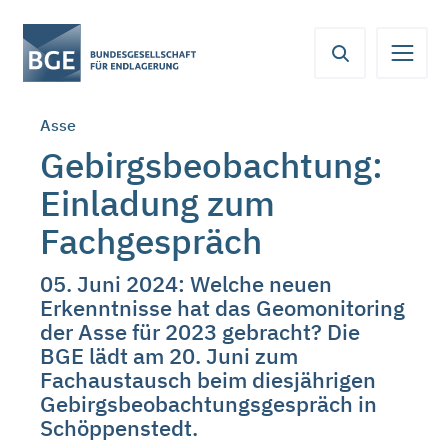
Von
Inhaltsbereich
Navigation
Metamenü
Servicemenü
hier
aus
koennen
Asse
Sie
direkt
Gebirgsbeobachtung:
zu
Einladung zum
folgenden
Bereichen
Fachgespräch
springen:
05. Juni 2024: Welche neuen
Erkenntnisse hat das Geomonitoring
der Asse für 2023 gebracht? Die
BGE lädt am 20. Juni zum
Fachaustausch beim diesjährigen
Gebirgsbeobachtungsgespräch in
Schöppenstedt.