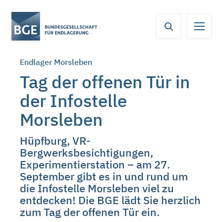
Von
Inhaltsbereich
Navigation
Metamenü
Servicemenü
hier
aus
koennen
Endlager Morsleben
Sie
direkt
Tag der offenen Tür in
zu
der Infostelle
folgenden
Bereichen
Morsleben
springen:
Hüpfburg, VR-
Bergwerksbesichtigungen,
Experimentierstation – am 27.
September gibt es in und rund um
die Infostelle Morsleben viel zu
entdecken! Die BGE lädt Sie herzlich
zum Tag der offenen Tür ein.