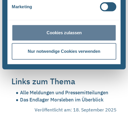
Marketing
Ein Getränke- und Imbissangebot lädt zur Stärkung
ein. Ab 14:00 Uhr werden auch Kaffee und Kuchen
angeboten. Wir freuen uns auf Ihren Besuch beim
Tag der offenen Tür der Infostelle Morsleben! Eine
Cookies zulassen
Anmeldung ist nicht erforderlich und alle Angebote
sind kostenlos.
Nur notwendige Cookies verwenden
Links zum Thema
Alle Meldungen und Pressemitteilungen
Das Endlager Morsleben im Überblick
Veröffentlicht am: 18. September 2025