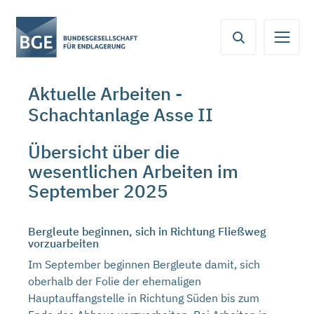
Von
Inhaltsbereich
Navigation
Metamenü
Servicemenü
hier
aus
koennen
Aktuelle Arbeiten -
Sie
direkt
Schachtanlage Asse II
zu
folgenden
Übersicht über die
Bereichen
wesentlichen Arbeiten im
springen:
September 2025
Bergleute beginnen, sich in Richtung Fließweg
vorzuarbeiten
Im September beginnen Bergleute damit, sich
oberhalb der Folie der ehemaligen
Hauptauffangstelle in Richtung Süden bis zum