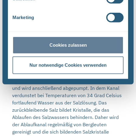
Marketing
Georadarmessungen lassen Senken (blaue
Bereiche) im südwestlichen und südöstlichen Teil
des Abbaus 3 auf der 658-Meter-Ebene erkennen.
Cookies zulassen
725-Meter-Ebene, Gleitbogenausbaustrecke: Das
Nur notwendige Cookies verwenden
Salzwasser tritt in diesem Bereich überwiegend
aus den Wänden aus. Von hier aus läuft es über
einen Ablaufkanal (Schram) in ein Sammelbecken
und wird anschließend abgepumpt. In dem Kanal
verdunstet bei Temperaturen von 34 Grad Celsius
fortlaufend Wasser aus der Salzlösung. Das
zurückbleibende Salz bildet Kristalle, die das
Ablaufen des Salzwassers behindern. Daher wird
der Ablaufkanal regelmäßig von Bergleuten
gereinigt und die sich bildenden Salzkristalle