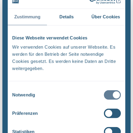
Auswertung der Georadarmessungen zur
Erkundung der Lage der Folie im Abbau 3 auf der
Zustimmung
Details
Über Cookies
658-Meter-Ebene. Unter anderem wird
festgestellt, dass in der südwestlichen Ecke des
Abbaus keine Folie eingebracht wurde. Dies prüfen
Diese Webseite verwendet Cookies
Spezialisten der BGE mit der Fotodokumentation
Wir verwenden Cookies auf unserer Webseite. Es
aus der Einbauzeit. Bergleute verzichteten
werden für den Betrieb der Seite notwendige
wahrscheinlich auf den Einbau, da die notwendige
Cookies gesetzt. Es werden keine Daten an Dritte
Arbeitshöhe in diesem Bereich des Abbaus nicht
weitergegeben.
ausreichte. Die folgende Abbildung zeigt die
ermittelte Lage der Folie.
Einwilligungsauswahl
Notwendig
Präferenzen
Statistiken