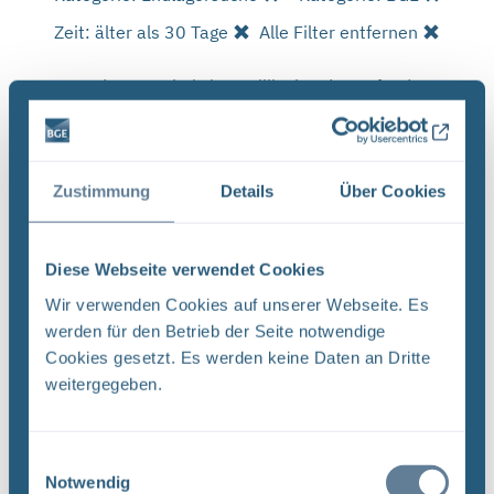
Zeit: älter als 30 Tage
Alle Filter entfernen
Es wurde 1 Ergebnis in 4 Millisekunden gefunden.
Zeige Ergebnisse 1 bis 1 von 1.
Ergebnisse pro Seite:
Zustimmung
Details
Über Cookies
1
Diese Webseite verwendet Cookies
Sortieren nach
Wir verwenden Cookies auf unserer Webseite. Es
werden für den Betrieb der Seite notwendige
Forschungs- und Entwicklungsstrategie der
Cookies gesetzt. Es werden keine Daten an Dritte
BGE (PDF)
weitergegeben.
FORSCHUNG UND ENTWICKLUNG F&E-Strategie
der BGE Stand April 2024 Vorwort Liebe
Leserinnen, liebe Leser, mit der vorliegenden F&E-
Einwilligungsauswahl
Strategie erhalten Sie einen Einblick in das
Notwendig