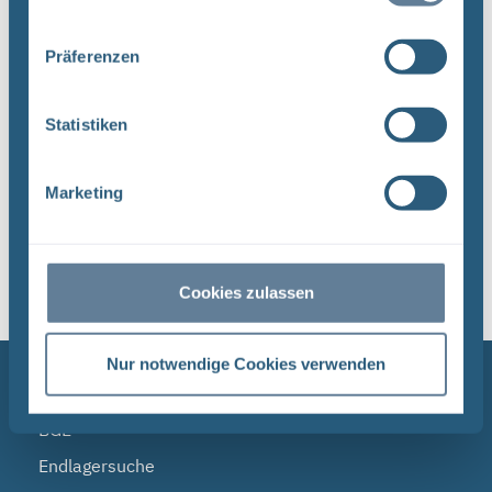
umfassende Aufgabenspek- ...
Präferenzen
Dateityp: PDF | Dokumentenstand vom:
17.04.2024 | Upload am: 17.04.2024
Statistiken
Marketing
1
Sortieren nach
Cookies zulassen
Nur notwendige Cookies verwenden
NAVIGATION
BGE
Endlagersuche