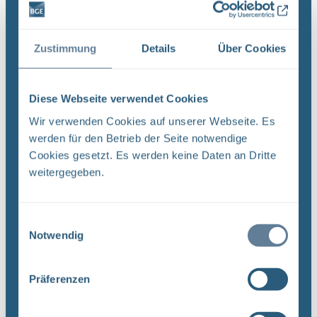
QUALITÄTSMANAGEMENTVERFAHRENSANWEISUNG
QMV 02 : ,.. In Projekt PSP-Element
Funktion/Thema Komponente Baugruppe Aufgabe
Zustimmung
Details
Über Cookies
UA ...
Dateityp: PDF | Dokumentenstand vom:
Diese Webseite verwendet Cookies
20.03.2019 | Upload am: 12.12.2022
Wir verwenden Cookies auf unserer Webseite. Es
werden für den Betrieb der Seite notwendige
Cookies gesetzt. Es werden keine Daten an Dritte
Revision von Unterlagen –
weitergegeben.
Qualitätsmanagementverfahrensanweisung QMV
03 (PDF)
DokID: 11965023 Projekt PSP-Element
Einwilligungsauswahl
Funktion/Thema Komponente Baugruppe Aufgabe
Notwendig
NAAN NNNNNNNNNN NNAAANN AANNNA AANN
AAAA 9X 115200 ' CA Titel der Unterlage:
Präferenzen
Ersteller/Unterschrift: QM Stempelfeld: UA ...
Dateityp: PDF | Dokumentenstand vom: