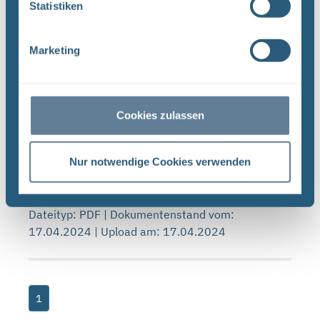
Statistiken
20.03.2019 | Upload am: 12.12.2022
Marketing
Forschungs- und Entwicklungsstrategie der
BGE (PDF)
FORSCHUNG UND ENTWICKLUNG F&E-Strategie
Cookies zulassen
der BGE Stand April 2024 Vorwort Liebe
Leserinnen, liebe Leser, mit der vorliegenden F&E-
Strategie erhalten Sie einen Einblick in das
Nur notwendige Cookies verwenden
umfassende Aufgabenspek- ...
Dateityp: PDF | Dokumentenstand vom:
17.04.2024 | Upload am: 17.04.2024
1