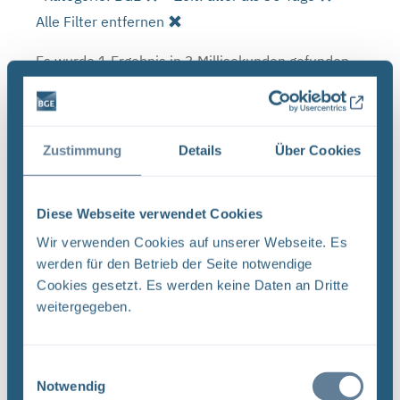
Alle Filter entfernen
Es wurde 1 Ergebnis in 3 Millisekunden gefunden.
Zeige Ergebnisse 1 bis 1 von 1.
Ergebnisse pro Seite:
Zustimmung
Details
Über Cookies
1
Diese Webseite verwendet Cookies
Sortieren nach
Wir verwenden Cookies auf unserer Webseite. Es
werden für den Betrieb der Seite notwendige
Forschungs- und Entwicklungsstrategie der
Cookies gesetzt. Es werden keine Daten an Dritte
BGE (PDF)
weitergegeben.
FORSCHUNG UND ENTWICKLUNG F&E-Strategie
der BGE Stand April 2024 Vorwort Liebe
Leserinnen, liebe Leser, mit der vorliegenden F&E-
Einwilligungsauswahl
Strategie erhalten Sie einen Einblick in das
Notwendig