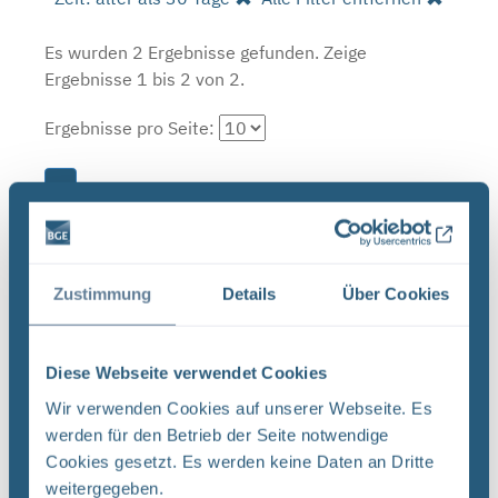
Es wurden 2 Ergebnisse gefunden.
Zeige
Ergebnisse 1 bis 2 von 2.
Ergebnisse pro Seite:
1
Sortieren nach
Zustimmung
Details
Über Cookies
Neugier, Skepsis, Verständnis und viele Fragen
BGE Endlager Konrad Endlager Morsleben
Diese Webseite verwendet Cookies
Endlagersuche Asse Zwischen der Stasi-
Unterlagenbehörde und dem Bundesamt für
Wir verwenden Cookies auf unserer Webseite. Es
Strahlenschutz (BfS) hat die Bundesgesellschaft
werden für den Betrieb der Seite notwendige
für Endlagerung (BGE) zwei Tage ...
Cookies gesetzt. Es werden keine Daten an Dritte
weitergegeben.