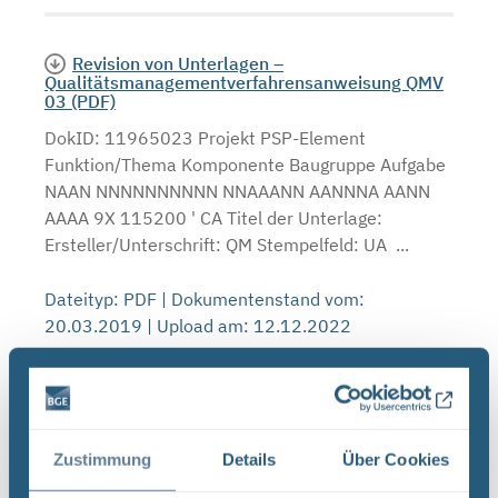
Revision von Unterlagen –
Qualitätsmanagementverfahrensanweisung QMV
03 (PDF)
DokID: 11965023 Projekt PSP-Element
Funktion/Thema Komponente Baugruppe Aufgabe
NAAN NNNNNNNNNN NNAAANN AANNNA AANN
AAAA 9X 115200 ' CA Titel der Unterlage:
Ersteller/Unterschrift: QM Stempelfeld: UA ...
Dateityp: PDF | Dokumentenstand vom:
20.03.2019 | Upload am: 12.12.2022
Infostellen bis zum Ende der Osterferien
geschlossen
Zustimmung
Details
Über Cookies
BGE Endlager Konrad Endlager Morsleben Asse Die