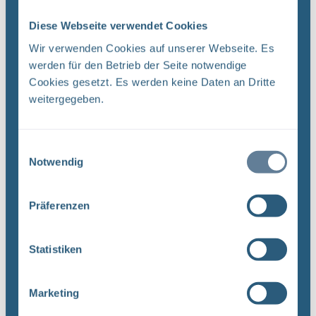
BGE schließt ab Montag, 16. März 2020, die
Infostellen Asse, Konrad und Morsleben für vier
Diese Webseite verwendet Cookies
Wochen bis zum Ende der Osterferien am 19. April
Wir verwenden Cookies auf unserer Webseite. Es
2020. ...
werden für den Betrieb der Seite notwendige
Cookies gesetzt. Es werden keine Daten an Dritte
weitergegeben.
Öffentlichkeitsarbeit in Zeiten von Corona geht
weiter – BGE trotz Einschränkungen weiter im
Dialog
Einwilligungsauswahl
BGE Endlager Konrad Endlager Morsleben Asse Die
Notwendig
BGE-Öffentlichkeitsarbeit ist durch die Corona-
Pandemie stark eingeschränkt. Veranstaltungen,
Präferenzen
das persönliche Gespräch und
Bergwerksbesichtigungen sind ...
Statistiken
Infostellen wegen Corona-Pandemie
Marketing
geschlossen