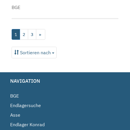
BGE
1
2
3
»
Sortieren nach
NAVIGATION
BGE
Endlagersuche
Asse
Endlager Konrad