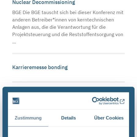
Nuclear Decommissioning
BGE Die BGE tauscht sich bei dieser Konferenz mit
anderen Betreiber*innen von kerntechnischen
Anlagen aus, die die Verantwortung für die
Projektsteuerung und die Reststoffentsorgung von
...
Karrieremesse bonding
Bildungsmesse didacta
BGE Wie lässt sich die Endlagersuche in den
Schulunterricht integrieren? Kann man das
Zustimmung
Details
Über Cookies
komplexe Thema auch spielerisch vermitteln?
Und: Wie sieht es eigentlich in einem Endlager
hunderte Meter unter ...