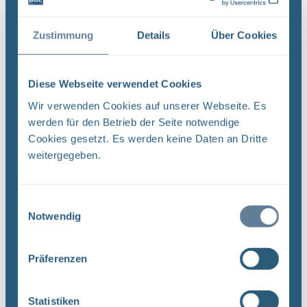
Dateityp: PDF | Dokumentenstand vom:
17.04.2024 | Upload am: 17.04.2024
Zustimmung
Details
Über Cookies
Diese Webseite verwendet Cookies
Prüf- und Freigabeverfahren von Unterlagen –
Qualitätsmanagementverfahrensanweisung QMV
Wir verwenden Cookies auf unserer Webseite. Es
02 (PDF)
werden für den Betrieb der Seite notwendige
BUNDESGESELLSCHAFT FÜRENDLAGERUNG
Cookies gesetzt. Es werden keine Daten an Dritte
PRÜF- UND FREIGABEVERFAHREN VON
weitergegeben.
UNTERLAGEN
QUALITÄTSMANAGEMENTVERFAHRENSANWEISUNG
Einwilligungsauswahl
QMV 02 : ,.. In Projekt PSP-Element
Notwendig
Funktion/Thema Komponente Baugruppe Aufgabe
UA ...
Präferenzen
Dateityp: PDF | Dokumentenstand vom:
20.03.2019 | Upload am: 12.12.2022
Statistiken