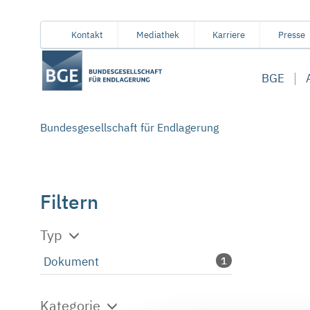
Von
Inhaltsbereich
Navigation
Metamenü
Servicemenü
Kontakt
Mediathek
Karriere
Presse
hier
aus
BGE
koennen
Sie
direkt
Bundesgesellschaft für Endlagerung
zu
folgenden
Bereichen
springen:
Filtern
Typ
Dokument
1
Kategorie