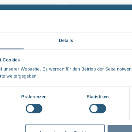
Ergebnisse pro Seite:
1
Details
Forschungs- und Entwicklungsstrategie der BG
FORSCHUNG UND ENTWICKLUNG F&E-Strategie der BGE 
t Cookies
liebe Leser, mit der vorliegenden F&E-Strategie erhalt
 unserer Webseite. Es werden für den Betrieb der Seite notwen
Aufgabenspek- ...
tte weitergegeben.
Dateityp: PDF | Dokumentenstand vom: 17.04.2024 |
Präferenzen
Statistiken
1