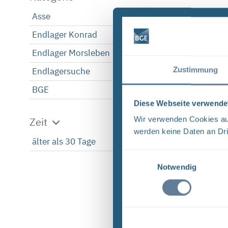
Asse
1
Endlager Konrad
1
Endlager Morsleben
1
Zustimmung
Endlagersuche
1
BGE
1
Diese Webseite verwende
Wir verwenden Cookies auf
Zeit
werden keine Daten an Dri
älter als 30 Tage
1
Einwilligungsauswahl
Notwendig