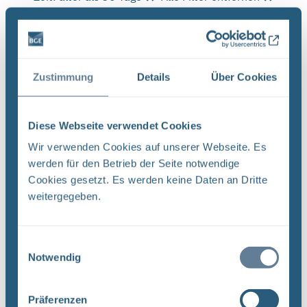
Es wurde 1 Ergebnis in 1 Millisekunden gefunden.
Zeige Ergebnisse 1 bis 1 von 1.
Ergebnisse pro Seite:
Zustimmung
Details
Über Cookies
1
Diese Webseite verwendet Cookies
Wir verwenden Cookies auf unserer Webseite. Es
Sortieren nach
werden für den Betrieb der Seite notwendige
Cookies gesetzt. Es werden keine Daten an Dritte
Neugier, Skepsis, Verständnis und viele Fragen
weitergegeben.
BGE Endlager Konrad Endlager Morsleben
Endlagersuche Asse Zwischen der Stasi-
Einwilligungsauswahl
Unterlagenbehörde und dem Bundesamt für
Notwendig
Strahlenschutz (BfS) hat die Bundesgesellschaft
für Endlagerung (BGE) zwei Tage ...
Präferenzen