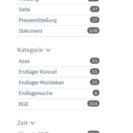
Seite
37
Pressemitteilung
27
Dokument
130
Kategorie
Asse
11
Endlager Konrad
11
Endlager Morsleben
11
Endlagersuche
6
BGE
324
Zeit