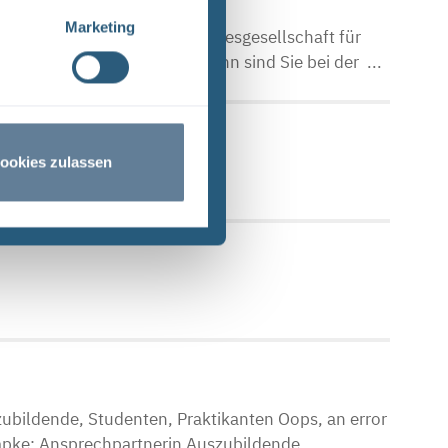
Marketing
d Ausbildungsseiten der Bundesgesellschaft für
aftlicher Verantwortung? Dann sind Sie bei der ...
ookies zulassen
zubildende, Studenten, Praktikanten Oops, an error
ke; Ansprechpartnerin Auszubildende,