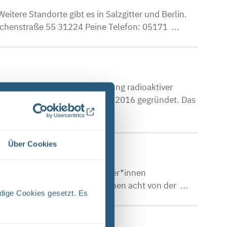
eitere Standorte gibt es in Salzgitter und Berlin.
schenstraße 55 31224 Peine Telefon: 05171 ...
en im Bereich der Endlagerung radioaktiver
rde für diesen Zweck im Juli 2016 gegründet. Das
Über Cookies
Anteilseignerin und Arbeitnehmer*innen
l aus 16 Mitgliedern, von denen acht von der ...
dige Cookies gesetzt. Es