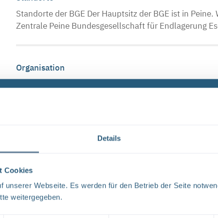
Standorte der BGE Der Hauptsitz der BGE ist in Peine. W
Zentrale Peine Bundesgesellschaft für Endlagerung E
Organisation
Das Unternehmen Die BGE ist vom Bund mit den Aufgab
Abfälle beauftragt. Das bundeseigene Unternehmen wu
...
Details
Aufsichtsrat
Aufsichtsrat Der paritätisch aus Vertreter*innen der 
t Cookies
zusammengesetzte Aufsichtsrat der BGE besteht aktuel
 unserer Webseite. Es werden für den Betrieb der Seite notwen
tte weitergegeben.