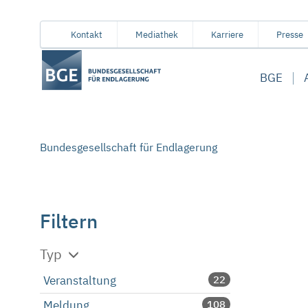
Von
Inhaltsbereich
Navigation
Metamenü
Servicemenü
Kontakt
Mediathek
Karriere
Presse
hier
aus
BGE
koennen
Sie
direkt
zu
Bundesgesellschaft für Endlagerung
folgenden
Bereichen
springen:
Filtern
Typ
Veranstaltung
22
Meldung
108