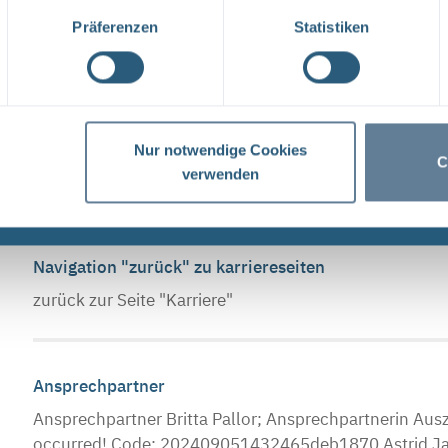
Überblick: Karriere bei der BGE
Präferenzen
Statistiken
Karriere bei der BGE Willkommen auf den Karriere- un
Endlagerung (BGE). Sie suchen einen Job mit gesellsch
Navigation "zurück" zu ausbildungsseiten
Nur notwendige Cookies
C
verwenden
zurück zur Seite "Ausbildung"
Navigation "zurück" zu karriereseiten
zurück zur Seite "Karriere"
Ansprechpartner
Ansprechpartner Britta Pallor; Ansprechpartnerin Aus
occurred! Code: 202409051432465deb1870 Astrid Jap