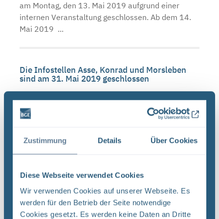
am Montag, den 13. Mai 2019 aufgrund einer
internen Veranstaltung geschlossen. Ab dem 14.
Mai 2019 ...
Die Infostellen Asse, Konrad und Morsleben
sind am 31. Mai 2019 geschlossen
BGE Asse Endlager Konrad Endlager Morsleben Die
Infostellen Asse , Konrad und Morsleben bleiben
am Freitag, den 31. Mai 2019, geschlossen. Ab
dem 3. Juni 2019 öffnen die Infostellen wieder zu
Zustimmung
Details
Über Cookies
den ...
Diese Webseite verwendet Cookies
Infostellen am 3. und 4. Oktober 2019
geschlossen
Wir verwenden Cookies auf unserer Webseite. Es
werden für den Betrieb der Seite notwendige
BGE Asse Endlager Konrad Endlager Morsleben Die
Cookies gesetzt. Es werden keine Daten an Dritte