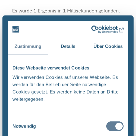
Es wurde 1 Ergebnis in 1 Millisekunden gefunden.
Zeige Ergebnisse 1 bis 1 von 1.
Ergebnisse pro Seite:
Zustimmung
Details
Über Cookies
1
Sortieren nach
Diese Webseite verwendet Cookies
Wir verwenden Cookies auf unserer Webseite. Es
Forschungs- und Entwicklungsstrategie der
werden für den Betrieb der Seite notwendige
BGE (PDF)
Cookies gesetzt. Es werden keine Daten an Dritte
FORSCHUNG UND ENTWICKLUNG F&E-Strategie
weitergegeben.
der BGE Stand April 2024 Vorwort Liebe
Leserinnen, liebe Leser, mit der vorliegenden F&E-
Strategie erhalten Sie einen Einblick in das
Einwilligungsauswahl
Notwendig
umfassende Aufgabenspek- ...