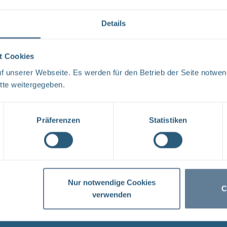
Teams ...
Details
Infostellen bis zum Ende der Osterferien geschlosse
t Cookies
BGE Endlager Konrad Endlager Morsleben Asse Die BGE
 unserer Webseite. Es werden für den Betrieb der Seite notwen
Infostellen Asse, Konrad und Morsleben für vier Woch
tte weitergegeben.
2020. ...
Präferenzen
Statistiken
Öffentlichkeitsarbeit in Zeiten von Corona geht weit
BGE Endlager Konrad Endlager Morsleben Asse Die BGE-
Pandemie stark eingeschränkt. Veranstaltungen, das 
Bergwerksbesichtigungen sind ...
Nur notwendige Cookies
C
verwenden
Infostellen wegen Corona-Pandemie geschlossen