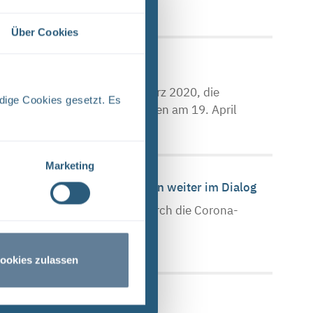
Über Cookies
n
 schließt ab Montag, 16. März 2020, die
dige Cookies gesetzt. Es
en bis zum Ende der Osterferien am 19. April
Marketing
er – BGE trotz Einschränkungen weiter im Dialog
Öffentlichkeitsarbeit ist durch die Corona-
persönliche Gespräch und
ookies zulassen