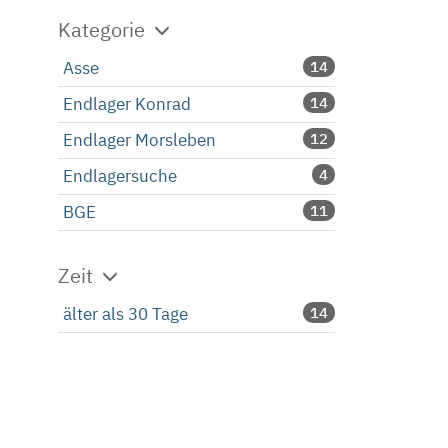
Kategorie
Asse
14
Endlager Konrad
14
Endlager Morsleben
12
Endlagersuche
4
BGE
11
Zeit
älter als 30 Tage
14