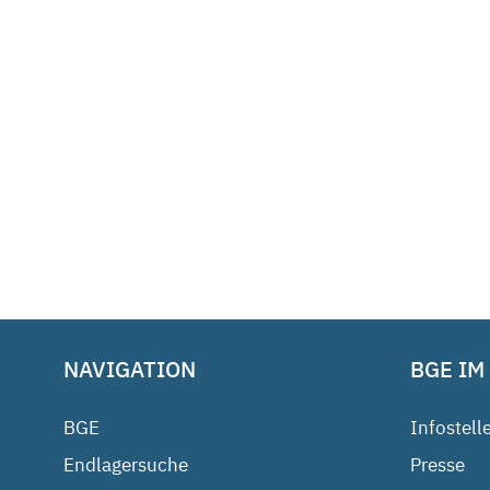
NAVIGATION
BGE IM
BGE
Infostell
Endlagersuche
Presse