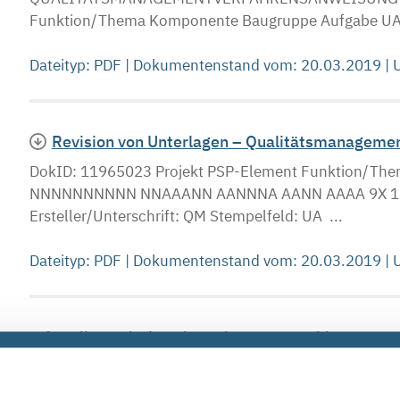
Funktion/Thema Komponente Baugruppe Aufgabe UA 
Dateityp: PDF | Dokumentenstand vom: 20.03.2019 |
Revision von Unterlagen – Qualitätsmanageme
DokID: 11965023 Projekt PSP-Element Funktion/T
NNNNNNNNNN NNAAANN AANNNA AANN AAAA 9X 115200
Ersteller/Unterschrift: QM Stempelfeld: UA ...
Dateityp: PDF | Dokumentenstand vom: 20.03.2019 |
Infostellen zwischen den Feiertagen geschlossen
Infostellen Die Infostellen Asse und Konrad schließe
zwischen dem 22. Dezember 2023 und dem 2. Januar 2