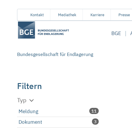
Von
Inhaltsbereich
Navigation
Metamenü
Servicemenü
Kontakt
Mediathek
Karriere
Presse
hier
aus
BGE
koennen
Sie
direkt
Bundesgesellschaft für Endlagerung
zu
folgenden
Bereichen
springen:
Filtern
Typ
Meldung
11
Dokument
3