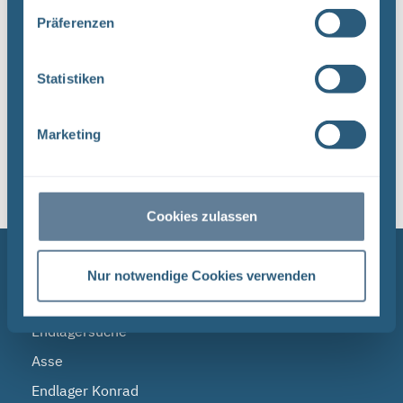
Strahlenschutz (BfS) hat die Bundesgesellschaft
Präferenzen
für Endlagerung (BGE) zwei Tage ...
Statistiken
1
Marketing
Sortieren nach
Cookies zulassen
NAVIGATION
Nur notwendige Cookies verwenden
BGE
Endlagersuche
Asse
Endlager Konrad