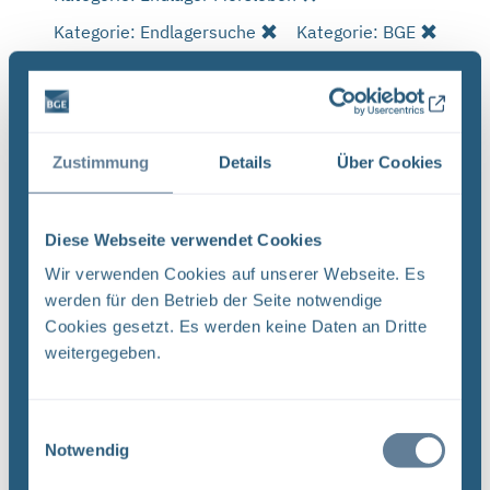
Kategorie: Endlagersuche
Kategorie: BGE
Zeit: älter als 30 Tage
Alle Filter entfernen
Es wurde 1 Ergebnis in 1 Millisekunden gefunden.
Zeige Ergebnisse 1 bis 1 von 1.
Zustimmung
Details
Über Cookies
Ergebnisse pro Seite:
Diese Webseite verwendet Cookies
1
Wir verwenden Cookies auf unserer Webseite. Es
werden für den Betrieb der Seite notwendige
Sortieren nach
Cookies gesetzt. Es werden keine Daten an Dritte
weitergegeben.
Neugier, Skepsis, Verständnis und viele Fragen
BGE Endlager Konrad Endlager Morsleben
Einwilligungsauswahl
Endlagersuche Asse Zwischen der Stasi-
Notwendig
Unterlagenbehörde und dem Bundesamt für