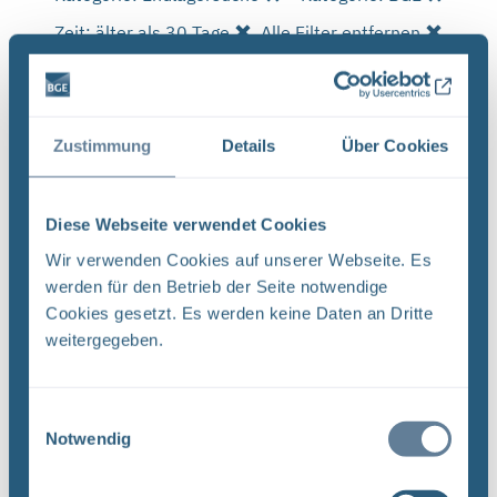
Zeit: älter als 30 Tage
Alle Filter entfernen
Es wurde 1 Ergebnis in 1 Millisekunden gefunden.
Zeige Ergebnisse 1 bis 1 von 1.
Zustimmung
Details
Über Cookies
Ergebnisse pro Seite:
1
Diese Webseite verwendet Cookies
Wir verwenden Cookies auf unserer Webseite. Es
werden für den Betrieb der Seite notwendige
Sortieren nach
Cookies gesetzt. Es werden keine Daten an Dritte
weitergegeben.
Neugier, Skepsis, Verständnis und viele Fragen
BGE Endlager Konrad Endlager Morsleben
Endlagersuche Asse Zwischen der Stasi-
Einwilligungsauswahl
Notwendig
Unterlagenbehörde und dem Bundesamt für
Strahlenschutz (BfS) hat die Bundesgesellschaft
für Endlagerung (BGE) zwei Tage ...