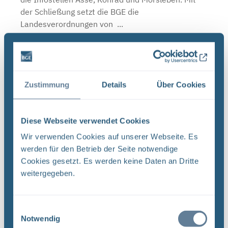
der Schließung setzt die BGE die
Landesverordnungen von ...
Schließzeiten Infostellen Oktober/November
2019
Zustimmung
Details
Über Cookies
BGE Asse Endlager Konrad Endlager Morsleben Die
Infostellen Asse, Konrad und Morsleben bleiben
am Mittwoch, den 23. Oktober 2019 aufgrund
Diese Webseite verwendet Cookies
einer internen Veranstaltung geschlossen. Auch
Wir verwenden Cookies auf unserer Webseite. Es
am Donnerstag, ...
werden für den Betrieb der Seite notwendige
Cookies gesetzt. Es werden keine Daten an Dritte
weitergegeben.
Neugier, Skepsis, Verständnis und viele Fragen
BGE Endlager Konrad Endlager Morsleben
Einwilligungsauswahl
Endlagersuche Asse Zwischen der Stasi-
Notwendig
Unterlagenbehörde und dem Bundesamt für