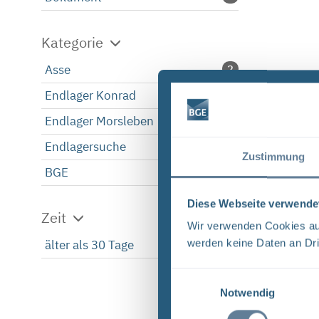
Kategorie
Asse
2
Endlager Konrad
2
Endlager Morsleben
2
Endlagersuche
2
Zustimmung
BGE
2
Diese Webseite verwende
Zeit
Wir verwenden Cookies auf
werden keine Daten an Dri
älter als 30 Tage
2
Einwilligungsauswahl
Notwendig