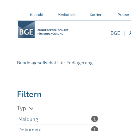
Von
Inhaltsbereich
Navigation
Metamenü
Servicemenü
Kontakt
Mediathek
Karriere
Presse
hier
aus
BGE
koennen
Sie
direkt
zu
Bundesgesellschaft für Endlagerung
folgenden
Bereichen
springen:
Filtern
Typ
Meldung
1
Dokument
1