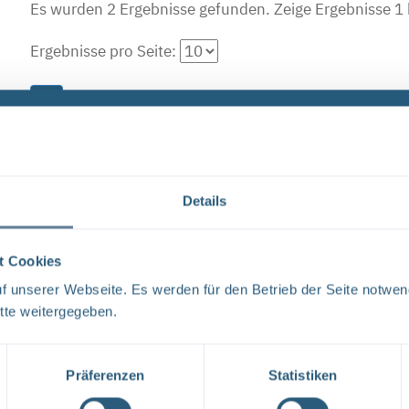
Es wurden 2 Ergebnisse gefunden.
Zeige Ergebnisse 1 
Ergebnisse pro Seite:
1
Neugier, Skepsis, Verständnis und viele Fragen
BGE Endlager Konrad Endlager Morsleben Endlagersu
Details
und dem Bundesamt für Strahlenschutz (BfS) hat die 
Tage ...
t Cookies
 unserer Webseite. Es werden für den Betrieb der Seite notwen
tte weitergegeben.
Forschungs- und Entwicklungsstrategie der BG
FORSCHUNG UND ENTWICKLUNG F&E-Strategie der BGE 
Präferenzen
Statistiken
liebe Leser, mit der vorliegenden F&E-Strategie erhalt
Aufgabenspek- ...