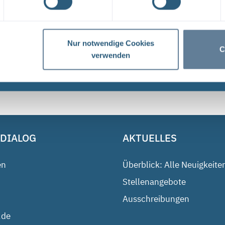
Dateityp: PDF | Dokumentenstand vom: 17.04.2024 |
Nur notwendige Cookies
C
verwenden
1
 DIALOG
AKTUELLES
en
Überblick: Alle Neuigkeite
Stellenangebote
Ausschreibungen
.de