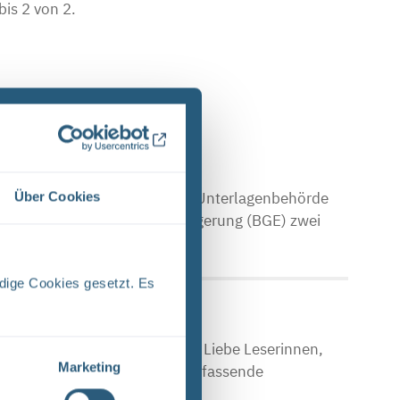
bis 2 von 2.
che Asse Zwischen der Stasi-Unterlagenbehörde
Über Cookies
Bundesgesellschaft für Endlagerung (BGE) zwei
dige Cookies gesetzt. Es
E (PDF)
Stand April 2024 Vorwort Liebe Leserinnen,
Marketing
en Sie einen Einblick in das umfassende