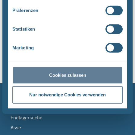
Dateityp: PDF | Dokumentenstand vom:
Präferenzen
17.04.2024 | Upload am: 17.04.2024
Statistiken
1
Marketing
Sortieren nach
Cookies zulassen
NAVIGATION
Nur notwendige Cookies verwenden
BGE
Endlagersuche
Asse