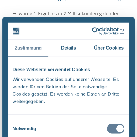
Es wurde 1 Ergebnis in 2 Millisekunden gefunden.
Zeige Ergebnisse 1 bis 1 von 1.
Ergebnisse pro Seite:
Zustimmung
Details
Über Cookies
1
Diese Webseite verwendet Cookies
Sortieren nach
Wir verwenden Cookies auf unserer Webseite. Es
Forschungs- und Entwicklungsstrategie der
werden für den Betrieb der Seite notwendige
BGE (PDF)
Cookies gesetzt. Es werden keine Daten an Dritte
FORSCHUNG UND ENTWICKLUNG F&E-Strategie
weitergegeben.
der BGE Stand April 2024 Vorwort Liebe
Leserinnen, liebe Leser, mit der vorliegenden F&E-
Einwilligungsauswahl
Strategie erhalten Sie einen Einblick in das
Notwendig
umfassende Aufgabenspek- ...