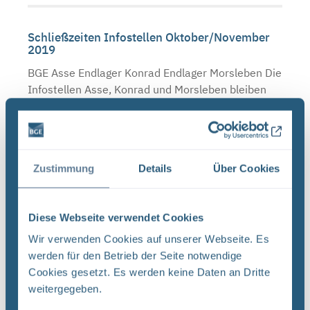
Schließzeiten Infostellen Oktober/November
2019
BGE Asse Endlager Konrad Endlager Morsleben Die
Infostellen Asse, Konrad und Morsleben bleiben
am Mittwoch, den 23. Oktober 2019 aufgrund
einer internen Veranstaltung geschlossen. Auch
am Donnerstag, ...
Zustimmung
Details
Über Cookies
Neugier, Skepsis, Verständnis und viele Fragen
Diese Webseite verwendet Cookies
BGE Endlager Konrad Endlager Morsleben
Endlagersuche Asse Zwischen der Stasi-
Wir verwenden Cookies auf unserer Webseite. Es
Unterlagenbehörde und dem Bundesamt für
werden für den Betrieb der Seite notwendige
Strahlenschutz (BfS) hat die Bundesgesellschaft
Cookies gesetzt. Es werden keine Daten an Dritte
für Endlagerung (BGE) zwei Tage ...
weitergegeben.