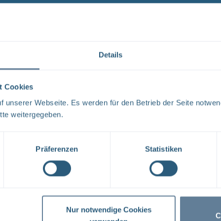
Es wurde 1 Ergebnis in 2 Millisekunden gefunden.
Zeig
Ergebnisse pro Seite:
1
Details
t Cookies
Neugier, Skepsis, Verständnis und viele Fragen
 unserer Webseite. Es werden für den Betrieb der Seite notwen
BGE Endlager Konrad Endlager Morsleben Endlagersu
tte weitergegeben.
und dem Bundesamt für Strahlenschutz (BfS) hat die 
Tage ...
Präferenzen
Statistiken
1
Nur notwendige Cookies
C