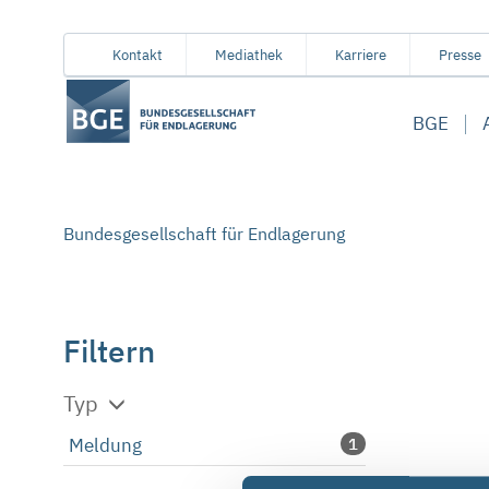
Von
Inhaltsbereich
Navigation
Metamenü
Servicemenü
Kontakt
Mediathek
Karriere
Presse
hier
aus
BGE
koennen
Sie
direkt
zu
Bundesgesellschaft für Endlagerung
folgenden
Bereichen
springen:
Filtern
Typ
Meldung
1