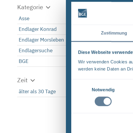
Kategorie
Asse
1
Endlager Konrad
1
Zustimmung
Endlager Morsleben
1
Endlagersuche
1
Diese Webseite verwende
BGE
1
Wir verwenden Cookies auf
werden keine Daten an Dri
Zeit
Einwilligungsauswahl
Notwendig
älter als 30 Tage
1