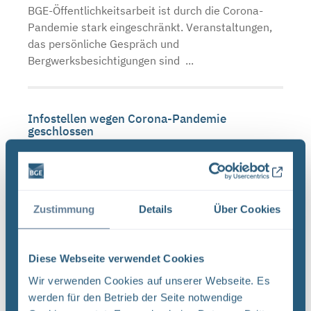
BGE-Öffentlichkeitsarbeit ist durch die Corona-
Pandemie stark eingeschränkt. Veranstaltungen,
das persönliche Gespräch und
Bergwerksbesichtigungen sind ...
Infostellen wegen Corona-Pandemie
geschlossen
BGE Asse Endlager Konrad Endlager Morsleben Die
BGE schließt wegen der Corona-Pandemie erneut
die Infostellen Asse, Konrad und Morsleben. Mit
der Schließung setzt die BGE die
Zustimmung
Details
Über Cookies
Landesverordnungen von ...
Diese Webseite verwendet Cookies
Schließzeiten Infostellen Oktober/November
Wir verwenden Cookies auf unserer Webseite. Es
2019
werden für den Betrieb der Seite notwendige