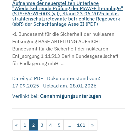
Aufnahme der neuerstellten Unterlage
"Wiederkehrende Prüfung der MAW-Filteranlage"
(STS-PA-WL-003 (vi)), Stand 23.06.2025 in das
strahlenschutzrelevante betriebliche Regelwerk
(sbR) der Schachtanlage Asse II (PDF)
•1 Bundesamt für die Sicherheit der nuklearen
Entsorgung BASE ABTEILUNG AUFSICHT
Bundesamt für die Sicherheit der nuklearen
Ent_sorgung 1 11513 Berlin Bundesgesellschaft
für Endlagerung mbH ...
Dateityp: PDF | Dokumentenstand vom:
17.09.2025 | Upload am: 28.01.2026
Genehmigungsunterlagen
Verlinkt bei:
«
1
2
3
4
5
....
161
»