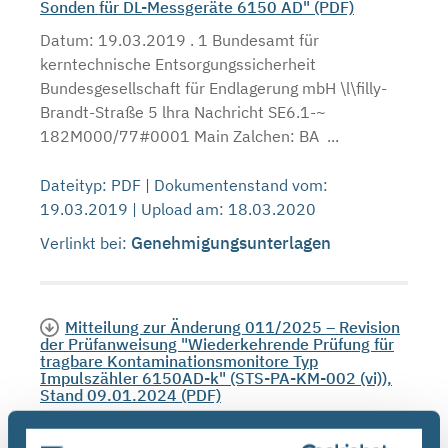
Sonden für DL-Messgeräte 6150 AD" (PDF)
Datum: 19.03.2019 . 1 Bundesamt für
kerntechnische Entsorgungssicherheit
Bundesgesellschaft für Endlagerung mbH \l\filly-
Brandt-Straße 5 lhra Nachricht SE6.1-~
182M000/77#0001 Main Zalchen: BA ...
Dateityp: PDF | Dokumentenstand vom:
19.03.2019 | Upload am: 18.03.2020
Genehmigungsunterlagen
Verlinkt bei:
Mitteilung zur Änderung 011/2025 – Revision
der Prüfanweisung "Wiederkehrende Prüfung für
tragbare Kontaminationsmonitore Typ
Impulszähler 6150AD-k" (STS-PA-KM-002 (vi)),
Stand 09.01.2024 (PDF)
Bundesamt für die Sicherheit der nuklearen