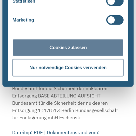
Statistiken
Endlagerung mbH ...
Dateityp: PDF | Dokumentenstand vom:
Marketing
24.09.2025 | Upload am: 28.01.2026
Genehmigungsunterlagen
Verlinkt bei:
Cookies zulassen
Mitteilung zur Änderung 005/2025 – Revision
Nur notwendige Cookies verwenden
der Prüfanweisung "Wiederkehrende Prüfung
Tragbare Kontaminationsmonitore NUVIA" (STS-
PA-XM-004 (vi)), Stand 02.11.2022 (PDF)
Bundesamt für die Sicherheit der nuklearen
Entsorgung BASE ABTEILUNG AUFSICHT
Bundesamt tür die Sicherheit der nuklearen
Entsorgung 1 :1.1513 Berlin Bundesgesellschaft
für Endlagerung mbH Eschenstr. ...
Dateityp: PDF | Dokumentenstand vom: