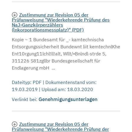
Zustimmung zur Revision 05 der
Prüfanweisung "Wiederkehrende Prüfung des
NaJ-Ganzkörperzählers
(lnkorporationsmessplatz)" (PDF)
Kopie ~ 1 Bundesamt für _- kamtechnischa
Entsorgungssicherheit Bundewnt liit kemtechnlKhe
Ent10rgung11lchl!ll!alt, Wllt/•Bnlndl-strde 5,
311226 S81zgllbr Bundesgesellschaft für
Endlagerung mbH ...
Dateityp: PDF | Dokumentenstand vom:
19.03.2019 | Upload am: 18.03.2020
Genehmigungsunterlagen
Verlinkt bei:
Zustimmung zur Revision 05 der
Prüfanweisung "Wiederkehrende Prüfung der