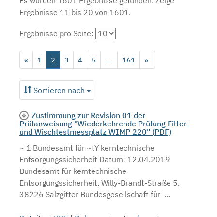
Es wurden 1601 Ergebnisse gefunden.
Zeige
Ergebnisse 11 bis 20 von 1601.
Ergebnisse pro Seite:
«
1
2
3
4
5
....
161
»
Sortieren nach
Zustimmung zur Revision 01 der
Prüfanweisung "Wiederkehrende Prüfung Filter-
und Wischtestmessplatz WIMP 220" (PDF)
~ 1 Bundesamt für ~tY kerntechnische
Entsorgungssicherheit Datum: 12.04.2019
Bundesamt für kemtechnische
Entsorgungssicherheit, Willy-Brandt-Straße 5,
38226 Salzgitter Bundesgesellschaft für ...