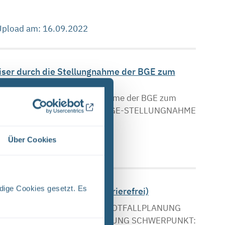
 Upload am: 16.09.2022
iser durch die Stellungnahme der BGE zum
2022 durch die Stellungnahme der BGE zum
CHLAG KRITERIENKATALOG BGE-STELLUNGNAHME
Über Cookies
 Upload am: 28.09.2022
dige Cookies gesetzt. Es
fallplanung (PDF, nicht barrierefrei)
tober 2022 BETRIFFT ASSE NOTFALLPLANUNG
CHSTÄNDE DER NOTFALLPLANUNG SCHWERPUNKT: