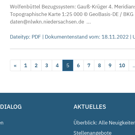
Wolfenbüttel Bezugssystem: Gauß-Krüger 4. Meridianst
Topographische Karte 1:25 000 © GeoBasis-DE / BKG 
daten@nlwkn.niedersachsen.de ...
Dateityp: PDF | Dokumentenstand vom: 18.11.2022 |
«
1
2
3
4
5
6
7
8
9
10
.
 DIALOG
AKTUELLES
en
Überblick: Alle Neuigkeite
Stellenangebote