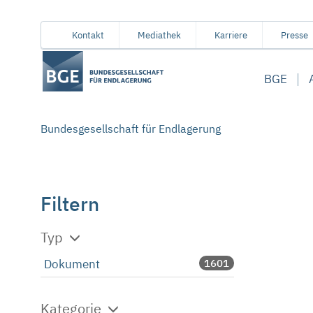
Von
Inhaltsbereich
Navigation
Metamenü
Servicemenü
Kontakt
Mediathek
Karriere
Presse
hier
aus
BGE
koennen
Sie
direkt
Bundesgesellschaft für Endlagerung
zu
folgenden
Bereichen
springen:
Filtern
Typ
Dokument
1601
Kategorie