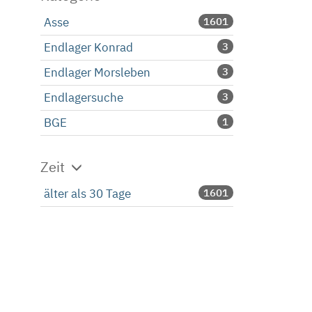
Asse
1601
Endlager Konrad
3
Endlager Morsleben
3
Endlagersuche
3
BGE
1
Zeit
älter als 30 Tage
1601