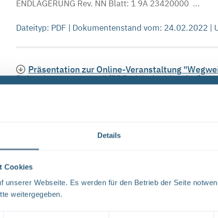
ENDLAGERUNG Rev. NN Blatt: 1 9A 23420000 ...
Dateityp: PDF | Dokumentenstand vom: 24.02.2022 |
Präsentation zur Online-Veranstaltung "Wegwe
Beleuchtungsprozess" (PDF, nicht barrierefrei)
WEGWEISER JENS KÖHLER Remlingen, 21. September 
Beleuchtungsbericht WEGWEISER STANDORTVORS
ZUM BELEUCHTUNGSBERICHT ...
Details
Dateityp: PDF | Dokumentenstand vom: 21.09.2022 |
t Cookies
 unserer Webseite. Es werden für den Betrieb der Seite notwen
Betrifft: Asse vom 20. Oktober 2022 - Fokus Not
tte weitergegeben.
DIE NOTFALLPLANUNG DER ASSE Remlingen, 20. Ok
ASSE ÜBERBLICK ÜBER DIE NOTFALLPLANUNG SA