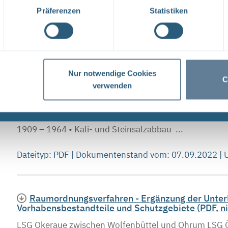
STRÖMUNGSBARRIEREN FRAGERUNDE 1 ...
Präferenzen
Statistiken
Dateityp: PDF | Dokumentenstand vom: 20.10.2022 |
Nur notwendige Cookies
Präsentation auf der Documenta Kassel 2022 „
C
Asse II – Einblicke in das Überwachungsprogramm
verwenden
DAS SALZLÖSUNGSMONITORING DER SCHACHTANLAGE A
Überwachungsprogramm MARTINA GIELGEN Kassel, 
1909 – 1964 • Kali- und Steinsalzabbau ...
Dateityp: PDF | Dokumentenstand vom: 07.09.2022 |
Raumordnungsverfahren - Ergänzung der Unterl
Vorhabensbestandteile und Schutzgebiete (PDF, nic
LSG Okeraue zwischen Wolfenbüttel und Ohrum LSG Öse