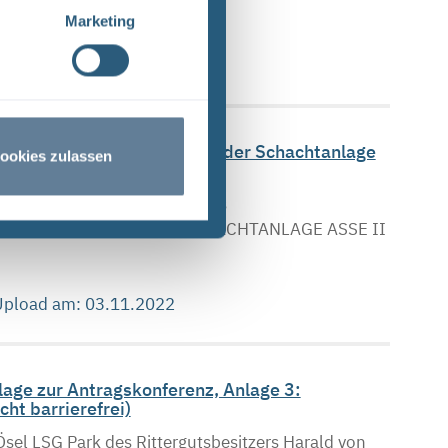
Marketing
 Upload am: 28.10.2022
Das Salzlösungsmonitoring der Schachtanlage
ookies zulassen
“ (PDF)
SSE II – Einblicke in das
07.09.2022 ZEITTAFEL SCHACHTANLAGE ASSE II
 Upload am: 03.11.2022
age zur Antragskonferenz, Anlage 3:
ht barrierefrei)
l LSG Park des Rittergutsbesitzers Harald von