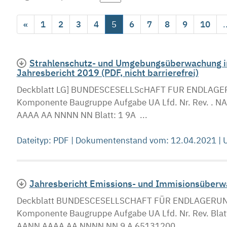
«
1
2
3
4
5
6
7
8
9
10
.
Strahlenschutz- und Umgebungsüberwachung im
Jahresbericht 2019 (PDF, nicht barrierefrei)
Deckblatt LG] BUNDESCESELLScHAFT FUR ENDLAGER
Komponente Baugruppe Aufgabe UA Lfd. Nr. Rev
AAAA AA NNNN NN Blatt: 1 9A ...
Dateityp: PDF | Dokumentenstand vom: 12.04.2021 |
Jahresbericht Emissions- und Immisionsüberwac
Deckblatt BUNDESCESELLSCHAFT FÜR ENDLAGERUNG 
Komponente Baugruppe Aufgabe UA Lfd. Nr. Rev.
AANN AAAA AA NNNN NN 9 A 65131200 ...