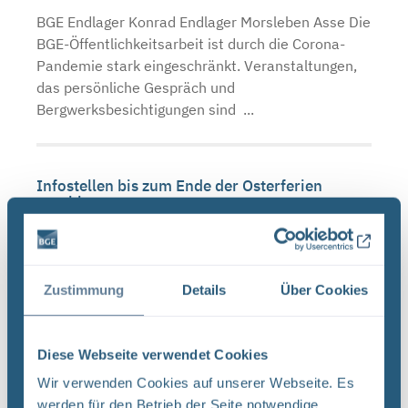
BGE Endlager Konrad Endlager Morsleben Asse Die
BGE-Öffentlichkeitsarbeit ist durch die Corona-
Pandemie stark eingeschränkt. Veranstaltungen,
das persönliche Gespräch und
Bergwerksbesichtigungen sind ...
Infostellen bis zum Ende der Osterferien
geschlossen
BGE Endlager Konrad Endlager Morsleben Asse Die
BGE schließt ab Montag, 16. März 2020, die
Infostellen Asse, Konrad und Morsleben für vier
Zustimmung
Details
Über Cookies
Wochen bis zum Ende der Osterferien am 19. April
2020. ...
Diese Webseite verwendet Cookies
Wir verwenden Cookies auf unserer Webseite. Es
Schließzeiten Infostellen Oktober/November
werden für den Betrieb der Seite notwendige