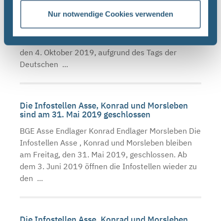
geschlossen
Nur notwendige Cookies verwenden
BGE Asse Endlager Konrad Endlager Morsleben Die
Infostellen Asse , Konrad und Morsleben bleiben
am Donnerstag, den 3. Oktober 2019, und Freitag,
den 4. Oktober 2019, aufgrund des Tags der
Deutschen ...
Die Infostellen Asse, Konrad und Morsleben
sind am 31. Mai 2019 geschlossen
BGE Asse Endlager Konrad Endlager Morsleben Die
Infostellen Asse , Konrad und Morsleben bleiben
am Freitag, den 31. Mai 2019, geschlossen. Ab
dem 3. Juni 2019 öffnen die Infostellen wieder zu
den ...
Die Infostellen Asse, Konrad und Morsleben