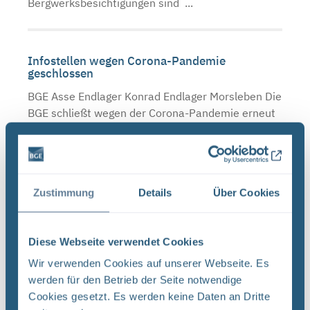
Bergwerksbesichtigungen sind ...
Infostellen wegen Corona-Pandemie
geschlossen
BGE Asse Endlager Konrad Endlager Morsleben Die
BGE schließt wegen der Corona-Pandemie erneut
die Infostellen Asse, Konrad und Morsleben. Mit
der Schließung setzt die BGE die
Landesverordnungen von ...
Zustimmung
Details
Über Cookies
Schließzeiten Infostellen Oktober/November
2019
Diese Webseite verwendet Cookies
BGE Asse Endlager Konrad Endlager Morsleben Die
Wir verwenden Cookies auf unserer Webseite. Es
Infostellen Asse, Konrad und Morsleben bleiben
werden für den Betrieb der Seite notwendige
am Mittwoch, den 23. Oktober 2019 aufgrund
Cookies gesetzt. Es werden keine Daten an Dritte
einer internen Veranstaltung geschlossen. Auch