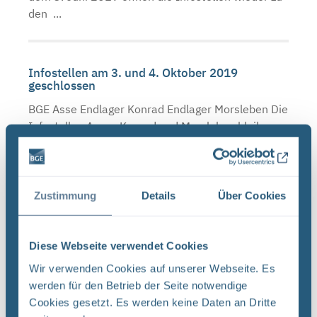
den ...
Infostellen am 3. und 4. Oktober 2019
geschlossen
BGE Asse Endlager Konrad Endlager Morsleben Die
Infostellen Asse , Konrad und Morsleben bleiben
am Donnerstag, den 3. Oktober 2019, und Freitag,
den 4. Oktober 2019, aufgrund des Tags der
Deutschen ...
Zustimmung
Details
Über Cookies
Infostellen bis zum Ende der Osterferien
Diese Webseite verwendet Cookies
geschlossen
Wir verwenden Cookies auf unserer Webseite. Es
BGE Endlager Konrad Endlager Morsleben Asse Die
werden für den Betrieb der Seite notwendige
BGE schließt ab Montag, 16. März 2020, die
Cookies gesetzt. Es werden keine Daten an Dritte
Infostellen Asse, Konrad und Morsleben für vier