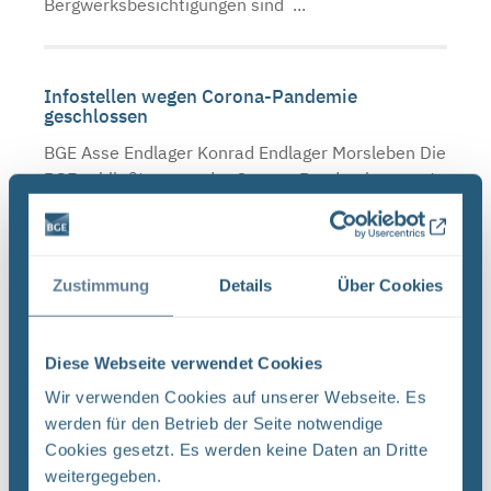
Bergwerksbesichtigungen sind ...
Infostellen wegen Corona-Pandemie
geschlossen
BGE Asse Endlager Konrad Endlager Morsleben Die
BGE schließt wegen der Corona-Pandemie erneut
die Infostellen Asse, Konrad und Morsleben. Mit
der Schließung setzt die BGE die
Landesverordnungen von ...
Zustimmung
Details
Über Cookies
Schließzeiten Infostellen Oktober/November
Diese Webseite verwendet Cookies
2019
Wir verwenden Cookies auf unserer Webseite. Es
BGE Asse Endlager Konrad Endlager Morsleben Die
werden für den Betrieb der Seite notwendige
Infostellen Asse, Konrad und Morsleben bleiben
Cookies gesetzt. Es werden keine Daten an Dritte
am Mittwoch, den 23. Oktober 2019 aufgrund
weitergegeben.
einer internen Veranstaltung geschlossen. Auch