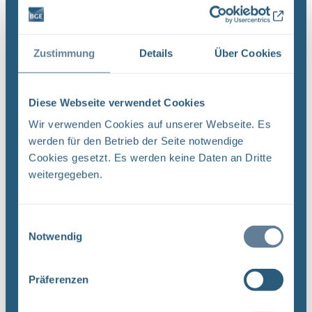
QMV 02 : ,.. In Projekt PSP-Element
Funktion/Thema Komponente Baugruppe Aufgabe
UA ...
Zustimmung
Details
Über Cookies
Dateityp: PDF | Dokumentenstand vom:
20.03.2019 | Upload am: 12.12.2022
Diese Webseite verwendet Cookies
Wir verwenden Cookies auf unserer Webseite. Es
werden für den Betrieb der Seite notwendige
Revision von Unterlagen –
Cookies gesetzt. Es werden keine Daten an Dritte
Qualitätsmanagementverfahrensanweisung QMV
weitergegeben.
03 (PDF)
DokID: 11965023 Projekt PSP-Element
Funktion/Thema Komponente Baugruppe Aufgabe
Einwilligungsauswahl
NAAN NNNNNNNNNN NNAAANN AANNNA AANN
Notwendig
AAAA 9X 115200 ' CA Titel der Unterlage:
Ersteller/Unterschrift: QM Stempelfeld: UA ...
Präferenzen
Dateityp: PDF | Dokumentenstand vom: