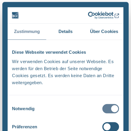
Es wurde 1 Ergebnis in 1 Millisekunden gefunden.
Zeige Ergebnisse 1 bis 1 von 1.
Ergebnisse pro Seite:
Zustimmung
Details
Über Cookies
1
Diese Webseite verwendet Cookies
Wir verwenden Cookies auf unserer Webseite. Es
Sortieren nach
werden für den Betrieb der Seite notwendige
Cookies gesetzt. Es werden keine Daten an Dritte
Neugier, Skepsis, Verständnis und viele Fragen
weitergegeben.
BGE Endlager Konrad Endlager Morsleben
Endlagersuche Asse Zwischen der Stasi-
Einwilligungsauswahl
Unterlagenbehörde und dem Bundesamt für
Notwendig
Strahlenschutz (BfS) hat die Bundesgesellschaft
für Endlagerung (BGE) zwei Tage ...
Präferenzen