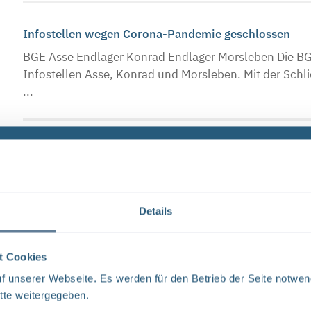
Infostellen wegen Corona-Pandemie geschlossen
BGE Asse Endlager Konrad Endlager Morsleben Die BG
Infostellen Asse, Konrad und Morsleben. Mit der Sch
...
Schließzeiten Infostellen Oktober/November 2019
BGE Asse Endlager Konrad Endlager Morsleben Die In
Mittwoch, den 23. Oktober 2019 aufgrund einer inter
Donnerstag, ...
Details
t Cookies
Neugier, Skepsis, Verständnis und viele Fragen
 unserer Webseite. Es werden für den Betrieb der Seite notwen
BGE Endlager Konrad Endlager Morsleben Endlagersu
tte weitergegeben.
und dem Bundesamt für Strahlenschutz (BfS) hat die 