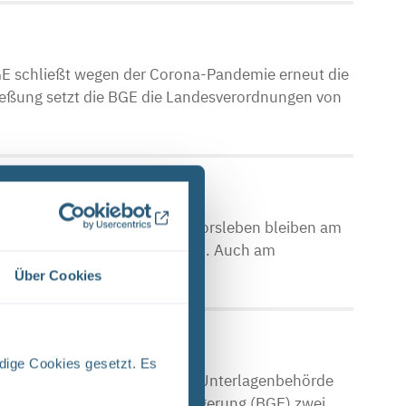
E schließt wegen der Corona-Pandemie erneut die
ließung setzt die BGE die Landesverordnungen von
fostellen Asse, Konrad und Morsleben bleiben am
nen Veranstaltung geschlossen. Auch am
Über Cookies
dige Cookies gesetzt. Es
che Asse Zwischen der Stasi-Unterlagenbehörde
Bundesgesellschaft für Endlagerung (BGE) zwei