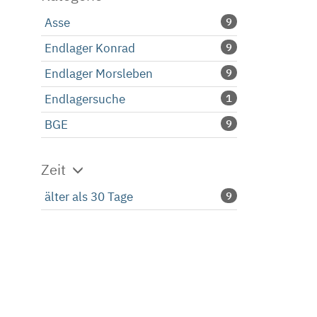
Asse
9
Endlager Konrad
9
Endlager Morsleben
9
Endlagersuche
1
BGE
9
Zeit
älter als 30 Tage
9