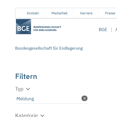
Von
Inhaltsbereich
Navigation
Metamenü
Servicemenü
Kontakt
Mediathek
Karriere
Presse
hier
aus
BGE
koennen
Sie
direkt
Bundesgesellschaft für Endlagerung
zu
folgenden
Bereichen
springen:
Filtern
Typ
Meldung
9
Kategorie