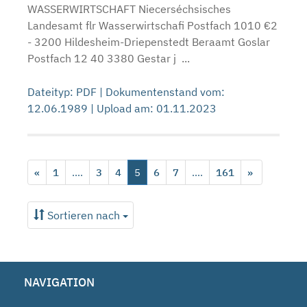
WASSERWIRTSCHAFT Niecerséchsisches
Landesamt flr Wasserwirtschafi Postfach 1010 €2
- 3200 Hildesheim-Driepenstedt Beraamt Goslar
Postfach 12 40 3380 Gestar j ...
Dateityp: PDF | Dokumentenstand vom:
12.06.1989 | Upload am: 01.11.2023
«
1
....
3
4
5
6
7
....
161
»
Sortieren nach
NAVIGATION