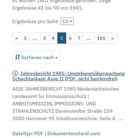
Es wurden 1601 Ergebnisse gefunden.
Zeige
Ergebnisse 41 bis 50 von 1601.
Ergebnisse pro Seite:
«
1
....
3
4
5
6
7
....
161
»
Sortieren nach
Jahresbericht 1985: Umgebungsüberwachung
Schachtanlage Asse II (PDF, nicht barrierefrei)
ASSE JAHRESBERICHT 1985 Niedersachsisches
Landesamt fur Immissionsschutz |
ARBEITSMEDIZIN, IMMISSIONS- UND
STRAHLENSCHUTZ Davenstedter StraBe 109
3000 Hannover 91 Inhaltsverzeichnis: Seite 4. ...
Dateityp: PDF | Dokumentenstand vom: