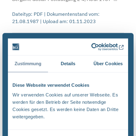
Dateityp: PDF | Dokumentenstand vom:
21.08.1987 | Upload am: 01.11.2023
Strahlenschutz und Umgebungsüberwachung
im Bereich der Schachtanlage Asse |
Jahresbericht 1986 (PDF, nicht barrierefrei)
Zustimmung
Details
Über Cookies
_ Strahlenschutz und Umgebungsuberwachung im
Bereich der Schachtanlage Asse Jahresbericht
1986 — a | — ng GSF-Bericht 24/87 Gesellschaft
Diese Webseite verwendet Cookies
fiir Strahlen- und Umweltforschung Munchen
Wir verwenden Cookies auf unserer Webseite. Es
Herausgeberin: ...
werden für den Betrieb der Seite notwendige
Cookies gesetzt. Es werden keine Daten an Dritte
Dateityp: PDF | Dokumentenstand vom:
weitergegeben.
30.09.1987 | Upload am: 01.11.2023