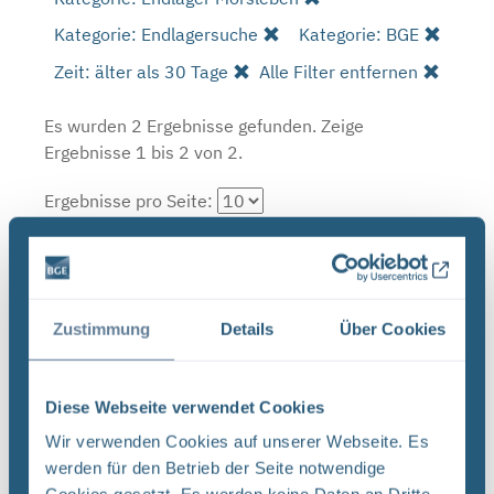
Kategorie: Endlagersuche
Kategorie: BGE
Zeit: älter als 30 Tage
Alle Filter entfernen
Es wurden 2 Ergebnisse gefunden.
Zeige
Ergebnisse 1 bis 2 von 2.
Ergebnisse pro Seite:
1
Sortieren nach
Zustimmung
Details
Über Cookies
Neugier, Skepsis, Verständnis und viele Fragen
Diese Webseite verwendet Cookies
BGE Endlager Konrad Endlager Morsleben
Wir verwenden Cookies auf unserer Webseite. Es
Endlagersuche Asse Zwischen der Stasi-
werden für den Betrieb der Seite notwendige
Unterlagenbehörde und dem Bundesamt für