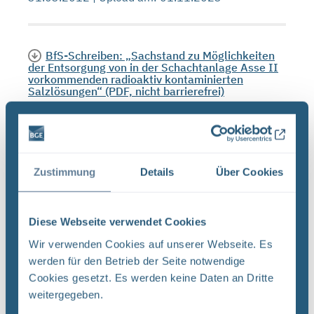
BfS-Schreiben: „Sachstand zu Möglichkeiten
der Entsorgung von in der Schachtanlage Asse II
vorkommenden radioaktiv kontaminierten
Salzlösungen“ (PDF, nicht barrierefrei)
Deckblatt Betreff des Schreibens Sachstand zu
Möglichkeiten der Entsorgung von in der
Schachtanlage Asse II vorkommenden radioaktiv
kontaminierten Salzlösungen - Mein Schreiben
Zustimmung
Details
Über Cookies
vom 24.07.2012, SE ...
Dateityp: PDF | Upload am: 01.11.2023
Diese Webseite verwendet Cookies
Wir verwenden Cookies auf unserer Webseite. Es
werden für den Betrieb der Seite notwendige
BfS-Unterlage: „Sachstand zur Umsetzung der
Cookies gesetzt. Es werden keine Daten an Dritte
Notfall- und Vorsorgemaßnahmen in der
weitergegeben.
Schachtanlage Asse II – 3. Quartalsbericht
01.07. bis 30.09.2012“ (PDF, nicht barrierefrei)