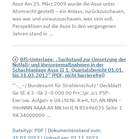
Asse Am 25. März 2009 wurde die Asse unter
Atomrecht gestellt – ein Anlass, zurückzuschauen,
was war und vorauszuschauen, was sein soll.
Perspektiven auf die Asse In den vergangenen
Jahren stand in ...
BfS-Unterlage: „Sachstand zur Umsetzung der
Notfall- und Vorsorgemaßnahmen in der
Schachtanlage Asse II 1. Quartalsbericht 01.01.
bis 31.03.2012“ (PDF, nicht barrierefrei)
"'-._~/ Bundesamt für Strahlenschutz ' Deckblatt
Ge SE 4.3 -!lA 3~0 000 00 Pr•:;!je:.o:L PSP-
Eier:uw. Aufgal> e UA Lfd.Nr. R.e•t, tU\ AN NNN ~
tHmNNN AAAA AA NN tm t{ N 81696035 Seite: I
9A 34000000 ...
Dateityp: PDF | Dokumentenstand vom:
31.03.2012 | Upload am: 01.11.2023