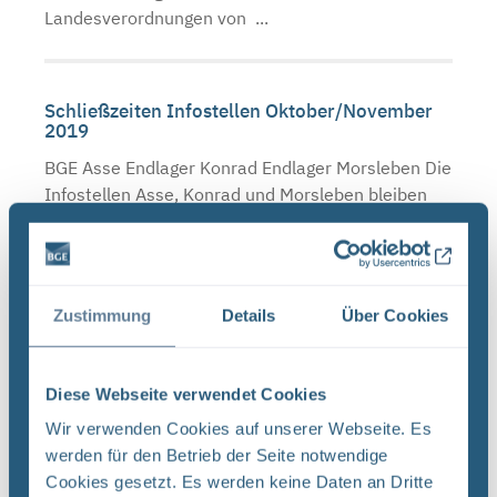
Landesverordnungen von ...
Schließzeiten Infostellen Oktober/November
2019
BGE Asse Endlager Konrad Endlager Morsleben Die
Infostellen Asse, Konrad und Morsleben bleiben
am Mittwoch, den 23. Oktober 2019 aufgrund
einer internen Veranstaltung geschlossen. Auch
am Donnerstag, ...
Zustimmung
Details
Über Cookies
Neugier, Skepsis, Verständnis und viele Fragen
Diese Webseite verwendet Cookies
BGE Endlager Konrad Endlager Morsleben
Endlagersuche Asse Zwischen der Stasi-
Wir verwenden Cookies auf unserer Webseite. Es
Unterlagenbehörde und dem Bundesamt für
werden für den Betrieb der Seite notwendige
Strahlenschutz (BfS) hat die Bundesgesellschaft
Cookies gesetzt. Es werden keine Daten an Dritte