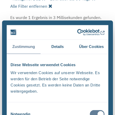
Alle Filter entfernen
Es wurde 1 Ergebnis in 3 Millisekunden gefunden.
Zeige Ergebnisse 1 bis 1 von 1.
Ergebnisse pro Seite:
Zustimmung
Details
Über Cookies
1
Sortieren nach
Diese Webseite verwendet Cookies
Wir verwenden Cookies auf unserer Webseite. Es
Forschungs- und Entwicklungsstrategie der
werden für den Betrieb der Seite notwendige
BGE (PDF)
Cookies gesetzt. Es werden keine Daten an Dritte
FORSCHUNG UND ENTWICKLUNG F&E-Strategie
weitergegeben.
der BGE Stand April 2024 Vorwort Liebe
Leserinnen, liebe Leser, mit der vorliegenden F&E-
Einwilligungsauswahl
Strategie erhalten Sie einen Einblick in das
Notwendig