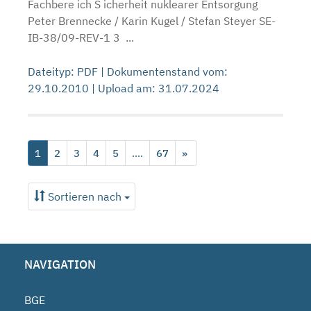
Fachbere ich S icherheit nuklearer Entsorgung
Peter Brennecke / Karin Kugel / Stefan Steyer SE-
IB-38/09-REV-1 3 ...
Dateityp: PDF | Dokumentenstand vom:
29.10.2010 | Upload am: 31.07.2024
1
2
3
4
5
....
67
»
Sortieren nach
NAVIGATION
BGE