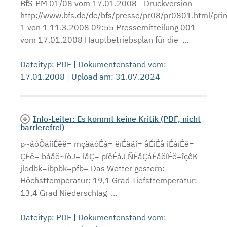
BfS-PM 01/08 vom 17.01.2008 - Druckversion
http://www.bfs.de/de/bfs/presse/pr08/pr0801.html/prin
1 von 1 11.3.2008 09:55 Pressemitteilung 001
vom 17.01.2008 Hauptbetriebsplan für die ...
Dateityp: PDF | Dokumentenstand vom:
17.01.2008 | Upload am: 31.07.2024
Info-Leiter: Es kommt keine Kritik (PDF, nicht
barrierefrei)
p~äòÖáííÉêë= mçäáòÉá= ëíÉääí= åÉìÉå iÉáíÉê=
ÇÉë= báåë~íòJ= ìåÇ= píêÉáJ ÑÉåÇáÉåëíÉë=îçêK
jlodbk=ibpbk=pfb= Das Wetter gestern:
Höchsttemperatur: 19,1 Grad Tiefsttemperatur:
13,4 Grad Niederschlag ...
Dateityp: PDF | Dokumentenstand vom: