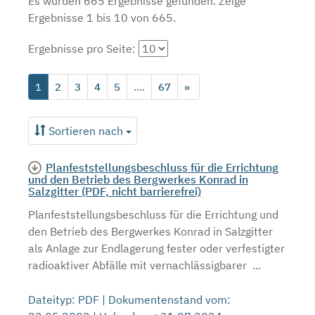
Es wurden 665 Ergebnisse gefunden.
Zeige
Ergebnisse 1 bis 10 von 665.
Ergebnisse pro Seite:
1
2
3
4
5
....
67
»
Sortieren nach
Planfeststellungsbeschluss für die Errichtung
und den Betrieb des Bergwerkes Konrad in
Salzgitter (PDF, nicht barrierefrei)
Planfeststellungsbeschluss für die Errichtung und
den Betrieb des Bergwerkes Konrad in Salzgitter
als Anlage zur Endlagerung fester oder verfestigter
radioaktiver Abfälle mit vernachlässigbarer ...
Dateityp: PDF | Dokumentenstand vom: