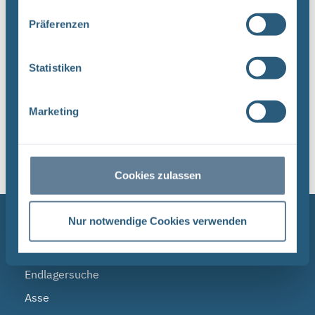
Dateityp: PDF | Dokumentenstand vom:
Präferenzen
17.04.2024 | Upload am: 17.04.2024
Statistiken
1
Marketing
Sortieren nach
Cookies zulassen
NAVIGATION
Nur notwendige Cookies verwenden
BGE
Endlagersuche
Asse