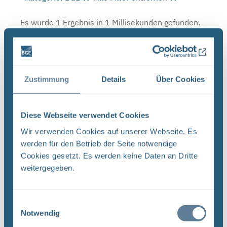
Es wurde 1 Ergebnis in 1 Millisekunden gefunden.
Zeige Ergebnisse 1 bis 1 von 1.
Ergebnisse pro Seite:
Zustimmung
Details
Über Cookies
1
Diese Webseite verwendet Cookies
Sortieren nach
Wir verwenden Cookies auf unserer Webseite. Es
Forschungs- und Entwicklungsstrategie der
werden für den Betrieb der Seite notwendige
BGE (PDF)
Cookies gesetzt. Es werden keine Daten an Dritte
FORSCHUNG UND ENTWICKLUNG F&E-Strategie
weitergegeben.
der BGE Stand April 2024 Vorwort Liebe
Leserinnen, liebe Leser, mit der vorliegenden F&E-
Einwilligungsauswahl
Strategie erhalten Sie einen Einblick in das
Notwendig
umfassende Aufgabenspek- ...