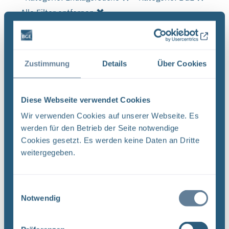
Alle Filter entfernen
Es wurde 1 Ergebnis in 1 Millisekunden gefunden.
Zeige Ergebnisse 1 bis 1 von 1.
Zustimmung
Details
Über Cookies
Ergebnisse pro Seite:
1
Diese Webseite verwendet Cookies
Wir verwenden Cookies auf unserer Webseite. Es
werden für den Betrieb der Seite notwendige
Sortieren nach
Cookies gesetzt. Es werden keine Daten an Dritte
weitergegeben.
Neugier, Skepsis, Verständnis und viele Fragen
BGE Endlager Konrad Endlager Morsleben
Endlagersuche Asse Zwischen der Stasi-
Einwilligungsauswahl
Unterlagenbehörde und dem Bundesamt für
Notwendig
Strahlenschutz (BfS) hat die Bundesgesellschaft
für Endlagerung (BGE) zwei Tage ...