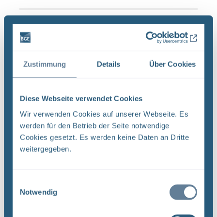
Schließzeiten Infostellen Oktober/November
2019
BGE Asse Endlager Konrad Endlager Morsleben Die
Zustimmung
Details
Über Cookies
Infostellen Asse, Konrad und Morsleben bleiben
am Mittwoch, den 23. Oktober 2019 aufgrund
einer internen Veranstaltung geschlossen. Auch
Diese Webseite verwendet Cookies
am Donnerstag, ...
Wir verwenden Cookies auf unserer Webseite. Es
werden für den Betrieb der Seite notwendige
Cookies gesetzt. Es werden keine Daten an Dritte
Neugier, Skepsis, Verständnis und viele Fragen
weitergegeben.
BGE Endlager Konrad Endlager Morsleben
Endlagersuche Asse Zwischen der Stasi-
Unterlagenbehörde und dem Bundesamt für
Einwilligungsauswahl
Notwendig
Strahlenschutz (BfS) hat die Bundesgesellschaft
für Endlagerung (BGE) zwei Tage ...