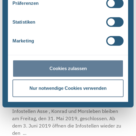
Präferenzen
Infostellen am 3. und 4. Oktober 2019
Statistiken
geschlossen
BGE Asse Endlager Konrad Endlager Morsleben Die
Infostellen Asse , Konrad und Morsleben bleiben
Marketing
am Donnerstag, den 3. Oktober 2019, und Freitag,
den 4. Oktober 2019, aufgrund des Tags der
Deutschen ...
Cookies zulassen
Die Infostellen Asse, Konrad und Morsleben
Nur notwendige Cookies verwenden
sind am 31. Mai 2019 geschlossen
BGE Asse Endlager Konrad Endlager Morsleben Die
Infostellen Asse , Konrad und Morsleben bleiben
am Freitag, den 31. Mai 2019, geschlossen. Ab
dem 3. Juni 2019 öffnen die Infostellen wieder zu
den ...