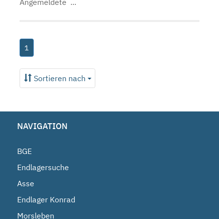
Angemeldete ...
1
Sortieren nach
NAVIGATION
BGE
Endlagersuche
Asse
Endlager Konrad
Morsleben