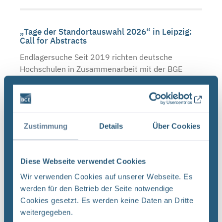
„Tage der Standortauswahl 2026“ in Leipzig:
Call for Abstracts
Endlagersuche Seit 2019 richten deutsche
Hochschulen in Zusammenarbeit mit der BGE
regelmäßig die „Tage der Standortauswahl“ aus.
Im kommenden Jahr findet das Format vom 23.
bis 24. April 2026 in ...
Zustimmung
Details
Über Cookies
Austausch über Fortschritte in der
Endlagerung – BGE war Gastgeberin von
Diese Webseite verwendet Cookies
EDRAM
Wir verwenden Cookies auf unserer Webseite. Es
Endlagersuche Voneinander lernen ist das Ziel,
werden für den Betrieb der Seite notwendige
wenn sich die Geschäftsführungen der
Cookies gesetzt. Es werden keine Daten an Dritte
Endlagerorganisationen aus aller Welt
weitergegeben.
versammeln. Bei EDRAM (externer Link) handelt es