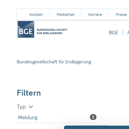
Von
Inhaltsbereich
Navigation
Metamenü
Servicemenü
Kontakt
Mediathek
Karriere
Presse
hier
aus
BGE
koennen
Sie
direkt
zu
Bundesgesellschaft für Endlagerung
folgenden
Bereichen
springen:
Filtern
Typ
Meldung
1