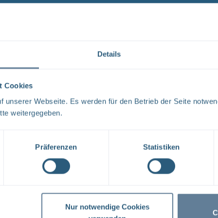
Es wurde 1 Ergebnis in 1 Millisekunden gefunden.
Zeig
Ergebnisse pro Seite:
1
Details
t Cookies
Neugier, Skepsis, Verständnis und viele Fragen
 unserer Webseite. Es werden für den Betrieb der Seite notwen
BGE Endlager Konrad Endlager Morsleben Endlagersu
tte weitergegeben.
und dem Bundesamt für Strahlenschutz (BfS) hat die 
Tage ...
Präferenzen
Statistiken
1
Nur notwendige Cookies
C