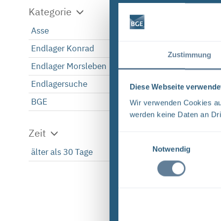
Kategorie
Asse
1
Endlager Konrad
1
Zustimmung
Endlager Morsleben
1
Endlagersuche
1
Diese Webseite verwende
BGE
1
Wir verwenden Cookies auf
werden keine Daten an Dri
Zeit
Einwilligungsauswahl
Notwendig
älter als 30 Tage
1